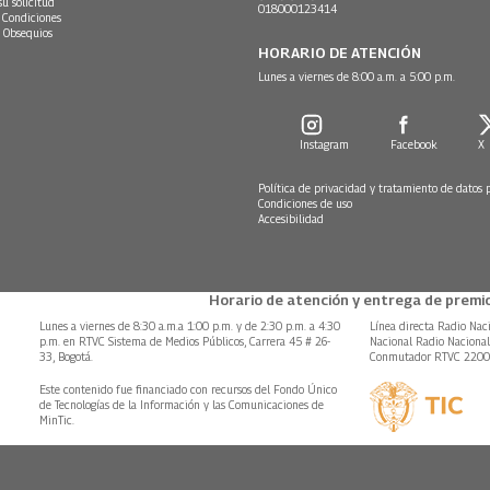
su solicitud
018000123414
 Condiciones
 Obsequios
HORARIO DE ATENCIÓN
Lunes a viernes de 8:00 a.m. a 5:00 p.m.
Instagram
Facebook
X
Política de privacidad y tratamiento de datos 
Condiciones de uso
Accesibilidad
Horario de atención y entrega de premio
Lunes a viernes de 8:30 a.m.a 1:00 p.m. y de 2:30 p.m. a 4:30
Línea directa Radio Nac
p.m. en RTVC Sistema de Medios Públicos, Carrera 45 # 26-
Nacional Radio Naciona
33, Bogotá.
Conmutador RTVC 220
Este contenido fue financiado con recursos del Fondo Único
de Tecnologías de la Información y las Comunicaciones de
MinTic.