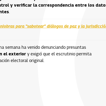
rol y verificar la correspondencia entre los dato
antes
.
iobras para "sabotear" diálogos de paz y la jurisdicció
tima semana ha venido denunciando presuntas
n el exterior
y exigió que el escrutinio permita
ión electoral original.