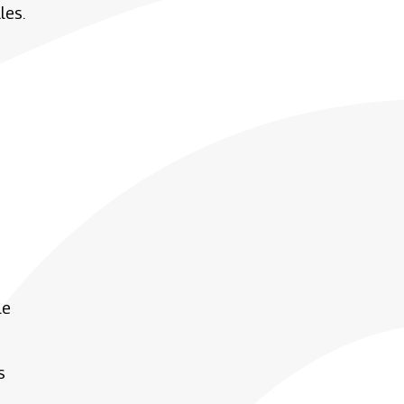
les.
le
s