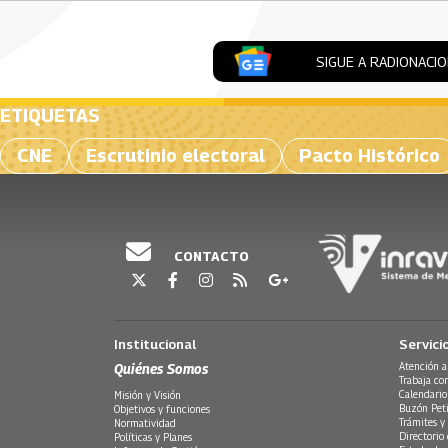
SIGUE A RADIONACI
ETIQUETAS
CNE
Escrutinio electoral
Pacto Histórico
CONTACTO
Institucional
Servici
Quiénes Somos
Atención a
Trabaja co
Calendario
Misión y Visión
Buzón Peti
Objetivos y funciones
Trámites y 
Normatividad
Directorio
Políticas y Planes