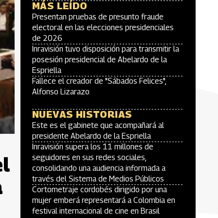
MÁS LEÍDO
Presentan pruebas de presunto fraude
electoral en las elecciones presidenciales
de 2026
Inravisión tuvo disposición para transmitir la
posesión presidencial de Abelardo de la
Espriella
Fallece el creador de "Sábados Felices",
Alfonso Lizarazo
NUEVAS HISTORIAS
Este es el gabinete que acompañará al
presidente Abelardo de la Espriella
Inravisión supera los 11 millones de
el
seguidores en sus redes sociales,
consolidando una audiencia informada a
través del Sistema de Medios Públicos
a
Cortometraje cordobés dirigido por una
mujer emberá representará a Colombia en
festival internacional de cine en Brasil