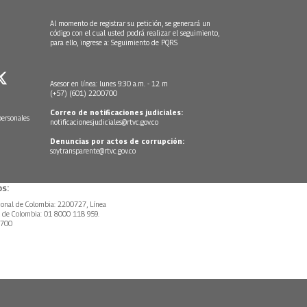
Al momento de registrar su petición, se generará un
código con el cual usted podrá realizar el seguimiento,
para ello, ingrese a:
Seguimiento de PQRS
Asesor en línea: lunes 9:30 a.m. - 12 m
(+57) (601) 2200700
Correo de notificaciones judiciales:
personales
notificacionesjudiciales@rtvc.gov.co
Denuncias por actos de corrupción:
soytransparente@rtvc.gov.co
s:
ional de Colombia: 2200727, Línea
l de Colombia: 01 8000 118 959.
0700