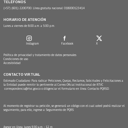
TELÉFONOS
(+57) (601) 2200700. Línea gratuita nacional: 018000123414
HORARIO DE ATENCIÓN
Lunes a viernes de 8:00 a.m. a 5:00 p.m.
Instagram
Facebook
X
Política de privacidad y tratamiento de datos personales
Condiciones de uso
Accesibilidad
CONTACTO VIRTUAL
Estimado Ciudadano: Para radicar Peticiones, Quejas, Reclamos, Solicitudes y Felicitaciones a
la Entidad puede remitir lo pertinente al Correo Oficial Institucional de RTVC
correspondencia@rtvc.gov.co
o diligenciar el formulario en línea:
Contacto PQRSD.
Al momento de registrar su petición, se generará un código con el cual usted podrá realizar el
seguimiento, para ello, ingrese a:
Seguimiento de PQRS
Asesor en línea: lunes 9:30 a.m. - 12 m