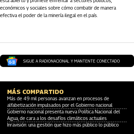
está abierto y promete enfrentar a sectores políticos,
económicos y sociales sobre cómo combatir de manera
efectiva el poder de la minería ilegal en el país.
Artículos Player
SIGUE A RADIONACIONAL Y MANTENTE CONECTADO
MÁS COMPARTIDO
Más de 49 mil personas avanzan en procesos de
alfabetización impulsados por el Gobierno nacional
Gobierno nacional presenta nueva Política Nacional del
Agua, de cara a los desafíos climáticos actuales
Inravisión: una gestión que hizo más público lo público