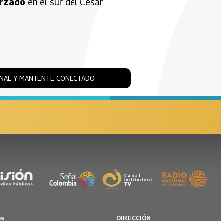
orzado
en el sur del César.
ONAL Y MANTENTE CONECTADO
os
DIRECCIÓN