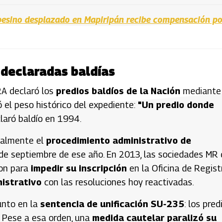
mpesino desplazado en Mapiripán recibe compensación po
s declaradas baldías
RA declaró los
predios baldíos de la Nación
mediante
ó el peso histórico del expediente:
"Un predio donde
claró baldío en 1994.
malmente el
procedimiento administrativo de
 de septiembre de ese año. En 2013, las sociedades MR
ron para
impedir su inscripción
en la Oficina de Registr
nistrativo
con las resoluciones hoy reactivadas.
unto en la
sentencia de unificación SU-235
: los pred
. Pese a esa orden, una
medida cautelar paralizó su