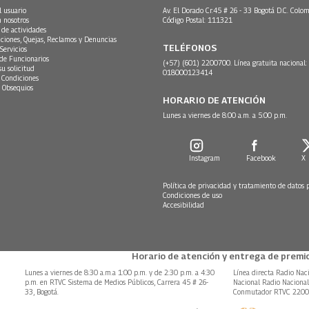
l usuario
Av. El Dorado Cr.45 # 26 - 33 Bogotá D.C. Colom
n nosotros
Código Postal: 111321
 de actividades
ciones, Quejas, Reclamos y Denuncias
TELÉFONOS
Servicios
 de Funcionarios
(+57) (601) 2200700. Línea gratuita nacional:
su solicitud
018000123414
 Condiciones
 Obsequios
HORARIO DE ATENCIÓN
Lunes a viernes de 8:00 a.m. a 5:00 p.m.
Instagram
Facebook
X
Política de privacidad y tratamiento de datos 
Condiciones de uso
Accesibilidad
Horario de atención y entrega de premio
Lunes a viernes de 8:30 a.m.a 1:00 p.m. y de 2:30 p.m. a 4:30
Línea directa Radio Nac
p.m. en RTVC Sistema de Medios Públicos, Carrera 45 # 26-
Nacional Radio Naciona
33, Bogotá.
Conmutador RTVC 220