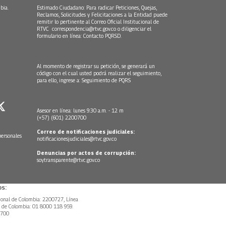
bia.
Estimado Ciudadano: Para radicar Peticiones, Quejas,
Reclamos, Solicitudes y Felicitaciones a la Entidad puede
remitir lo pertinente al Correo Oficial Institucional de
RTVC
correspondencia@rtvc.gov.co
o diligenciar el
formulario en línea:
Contacto PQRSD.
Al momento de registrar su petición, se generará un
código con el cual usted podrá realizar el seguimiento,
para ello, ingrese a:
Seguimiento de PQRS
Asesor en línea: lunes 9:30 a.m. - 12 m
(+57) (601) 2200700
Correo de notificaciones judiciales:
personales
notificacionesjudiciales@rtvc.gov.co
Denuncias por actos de corrupción:
soytransparente@rtvc.gov.co
s:
ional de Colombia: 2200727, Línea
l de Colombia: 01 8000 118 959.
0700