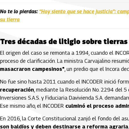
No te lo pierdas:
“Hoy siento que se hace justicia”: ca
su tierra
Tres décadas de litigio sobre tierra
El origen del caso se remonta a 1994, cuando el INCO
proceso de clarificación. La ministra Carvajalino resumi
masacraron campesinos"
, un predio que el Incora de
No fue sino hasta 2011 cuando el INCODER inició for
recuperación
, mediante la Resolución No. 2294 del 5
Inversiones S.A.S. y Fiduciaria Davivienda S.A. demanda
Ese mismo año, el INCODER
culminó el proceso admi
En 2016, la Corte Constitucional zanjó el fondo del as
son baldíos y deben destinarse a reforma agraria