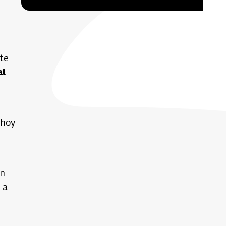
nte
al
—hoy
en
e a