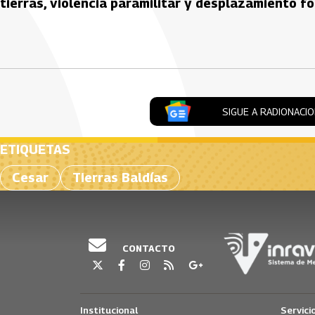
tierras, violencia paramilitar y desplazamiento f
Artículos Player
SIGUE A RADIONACI
ETIQUETAS
Cesar
Tierras Baldías
CONTACTO
Institucional
Servici