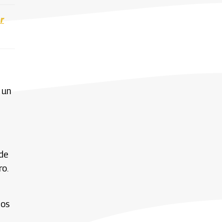
r
 un
 de
o.
ios