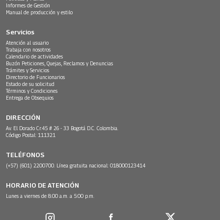
Informes de Gestión
Manual de producción y estilo
Servicios
Atención al usuario
Trabaja con nosotros
Calendario de actividades
Buzón Peticiones, Quejas, Reclamos y Denuncias
Trámites y Servicios
Directorio de Funcionarios
Estado de su solicitud
Términos y Condiciones
Entrega de Obsequios
DIRECCIÓN
Av. El Dorado Cr.45 # 26 - 33 Bogotá D.C. Colombia.
Código Postal: 111321
TELÉFONOS
(+57) (601) 2200700. Línea gratuita nacional: 018000123414
HORARIO DE ATENCIÓN
Lunes a viernes de 8:00 a.m. a 5:00 p.m.