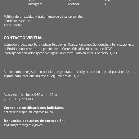
Instagram
Facebook
X
Política de privacidad y tratamiento de datos personales
Condiciones de uso
Accesibilidad
CONTACTO VIRTUAL
Estimado Ciudadano: Para radicar Peticiones, Quejas, Reclamos, Solicitudes y Felicitaciones a
la Entidad puede remitir lo pertinente al Correo Oficial Institucional de RTVC
correspondencia@rtvc.gov.co
o diligenciar el formulario en línea:
Contacto PQRSD.
Al momento de registrar su petición, se generará un código con el cual usted podrá realizar el
seguimiento, para ello, ingrese a:
Seguimiento de PQRS
Asesor en línea: lunes 9:30 a.m. - 12 m
(+57) (601) 2200700
Correo de notificaciones judiciales:
notificacionesjudiciales@rtvc.gov.co
Denuncias por actos de corrupción:
soytransparente@rtvc.gov.co