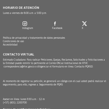
HORARIO DE ATENCIÓN
Lunes a viernes de 8:00 a.m. a 5:00 p.m.
Instagram
Facebook
X
Política de privacidad y tratamiento de datos personales
Condiciones de uso
Accesibilidad
CONTACTO VIRTUAL
Estimado Ciudadano: Para radicar Peticiones, Quejas, Reclamos, Solicitudes y Felicitaciones a
la Entidad puede remitir lo pertinente al Correo Oficial Institucional de RTVC
correspondencia@rtvc.gov.co
o diligenciar el formulario en línea:
Contacto PQRSD.
Al momento de registrar su petición, se generará un código con el cual usted podrá realizar el
seguimiento, para ello, ingrese a:
Seguimiento de PQRS
Asesor en línea: lunes 9:30 a.m. - 12 m
(+57) (601) 2200700