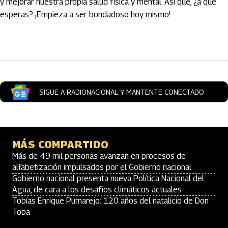
y mejorar nuestra propia salud física y mental. Así que, ¿a qué
esperas? ¡Empieza a ser bondadoso hoy mismo!
Artículos Player
SIGUE A RADIONACIONAL Y MANTENTE CONECTADO
MÁS COMPARTIDO
Más de 49 mil personas avanzan en procesos de
alfabetización impulsados por el Gobierno nacional
Gobierno nacional presenta nueva Política Nacional del
Agua, de cara a los desafíos climáticos actuales
Tobías Enrique Pumarejo: 120 años del natalicio de Don
Toba