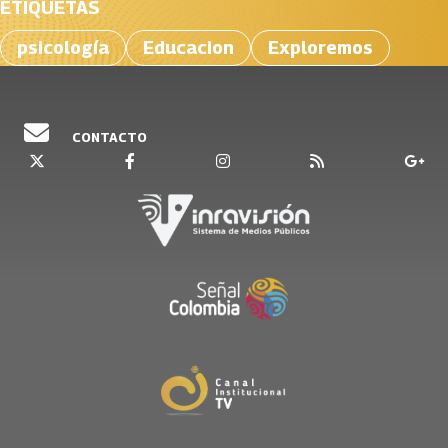
ETIQUETAS
psicología
Educacion
Exploremos
CONTACTO