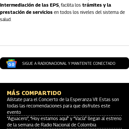
intermediación de las EPS
, facilita los
trámites y la
prestación de servicios
en todos los niveles del sistema de
salud.
Artículos Player
SIGUE A RADIONACIONAL Y MANTENTE CONECTADO
MÁS COMPARTIDO
Alístate para el Concierto de la Esperanza VII: Estas son
todas las recomendaciones para que disfrutes este
evento
“Aguacero”, “Hoy estamos aquí” y “Vacía” llegan al estreno
de la semana de Radio Nacional de Colombia