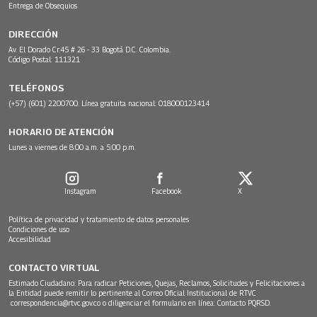
Entrega de Obsequios
DIRECCIÓN
Av. El Dorado Cr.45 # 26 - 33 Bogotá D.C. Colombia.
Código Postal: 111321
TELÉFONOS
(+57) (601) 2200700. Línea gratuita nacional: 018000123414
HORARIO DE ATENCIÓN
Lunes a viernes de 8:00 a.m. a 5:00 p.m.
Instagram
Facebook
X
Política de privacidad y tratamiento de datos personales
Condiciones de uso
Accesibilidad
CONTACTO VIRTUAL
Estimado Ciudadano: Para radicar Peticiones, Quejas, Reclamos, Solicitudes y Felicitaciones a
la Entidad puede remitir lo pertinente al Correo Oficial Institucional de RTVC
correspondencia@rtvc.gov.co
o diligenciar el formulario en línea:
Contacto PQRSD.