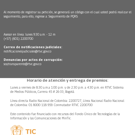
Al momento de registrar su petición, se generará un código con el cual usted podrá realizar el
seguimiento, para ello, ingrese a:
Seguimiento de PQRS
Asesor en línea: lunes 9:30 a.m. - 12 m
(+57) (601) 2200700
Correo de notificaciones judiciales:
notificacionesjudiciales@rtvc.gov.co
Denuncias por actos de corrupción:
soytransparente@rtvc.gov.co
Horario de atención y entrega de premios:
Lunes a viernes de 8:30 a.m.a 1:00 p.m. y de 2:30 p.m. a 4:30 p.m. en RTVC Sistema
de Medios Públicos, Carrera 45 # 26-33, Bogotá.
Línea directa Radio Nacional de Colombia: 2200727, Línea Nacional Radio Nacional
de Colombia: 01 8000 118 959. Conmutador RTVC 2200700
Este contenido fue financiado con recursos del Fondo Único de Tecnologías de la
Información y las Comunicaciones de MinTic.