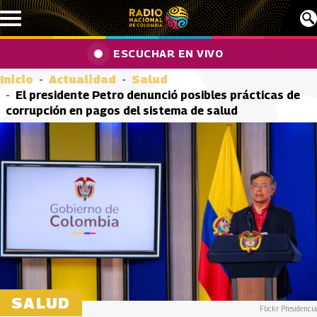
Pasar al contenido principal
ESCUCHAR EN VIVO
Inicio
Actualidad
Salud
El presidente Petro denunció posibles prácticas de
corrupción en pagos del sistema de salud
SALUD
Flickr Presidencia