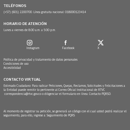
TELÉFONOS
(+57) (601) 2200700. Línea gratuita nacional: 018000123414
HORARIO DE ATENCIÓN
Lunes a viernes de 8:00 a.m. a 5:00 p.m.
Instagram
Facebook
X
Política de privacidad y tratamiento de datos personales
Condiciones de uso
Accesibilidad
CONTACTO VIRTUAL
Estimado Ciudadano: Para radicar Peticiones, Quejas, Reclamos, Solicitudes y Felicitaciones a
la Entidad puede remitir lo pertinente al Correo Oficial Institucional de RTVC
correspondencia@rtvc.gov.co
o diligenciar el formulario en línea:
Contacto PQRSD.
Al momento de registrar su petición, se generará un código con el cual usted podrá realizar el
seguimiento, para ello, ingrese a:
Seguimiento de PQRS