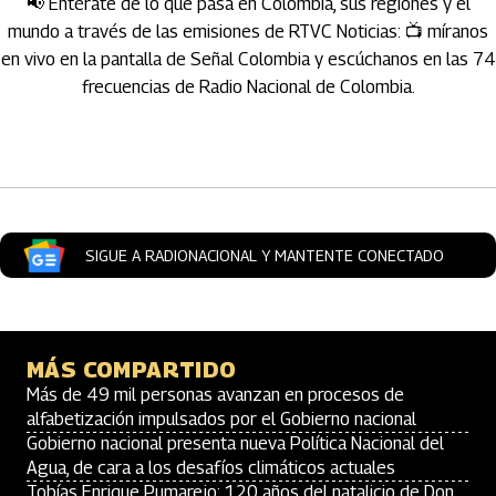
📢 Entérate de lo que pasa en Colombia, sus regiones y el
mundo a través de las emisiones de RTVC Noticias: 📺 míranos
en vivo en la pantalla de Señal Colombia y escúchanos en las 74
frecuencias de Radio Nacional de Colombia.
Artículos Player
SIGUE A RADIONACIONAL Y MANTENTE CONECTADO
MÁS COMPARTIDO
Más de 49 mil personas avanzan en procesos de
alfabetización impulsados por el Gobierno nacional
Gobierno nacional presenta nueva Política Nacional del
Agua, de cara a los desafíos climáticos actuales
Tobías Enrique Pumarejo: 120 años del natalicio de Don