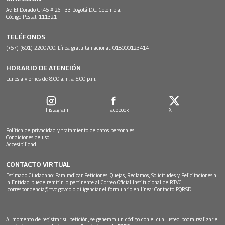
Av. El Dorado Cr.45 # 26 - 33 Bogotá D.C. Colombia.
Código Postal: 111321
TELÉFONOS
(+57) (601) 2200700. Línea gratuita nacional: 018000123414
HORARIO DE ATENCIÓN
Lunes a viernes de 8:00 a.m. a 5:00 p.m.
Instagram
Facebook
X
Política de privacidad y tratamiento de datos personales
Condiciones de uso
Accesibilidad
CONTACTO VIRTUAL
Estimado Ciudadano: Para radicar Peticiones, Quejas, Reclamos, Solicitudes y Felicitaciones a
la Entidad puede remitir lo pertinente al Correo Oficial Institucional de RTVC
correspondencia@rtvc.gov.co
o diligenciar el formulario en línea:
Contacto PQRSD.
Al momento de registrar su petición, se generará un código con el cual usted podrá realizar el