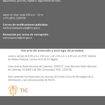
seguimiento, para ello, ingrese a:
Seguimiento de PQRS
Asesor en línea: lunes 9:30 a.m. - 12 m
(+57) (601) 2200700
Correo de notificaciones judiciales:
notificacionesjudiciales@rtvc.gov.co
Denuncias por actos de corrupción:
soytransparente@rtvc.gov.co
Horario de atención y entrega de premios:
Lunes a viernes de 8:30 a.m.a 1:00 p.m. y de 2:30 p.m. a 4:30 p.m. en RTVC Sistema
de Medios Públicos, Carrera 45 # 26-33, Bogotá.
Línea directa Radio Nacional de Colombia: 2200727, Línea Nacional Radio Nacional
de Colombia: 01 8000 118 959. Conmutador RTVC 2200700
Este contenido fue financiado con recursos del Fondo Único de Tecnologías de la
Información y las Comunicaciones de MinTic.