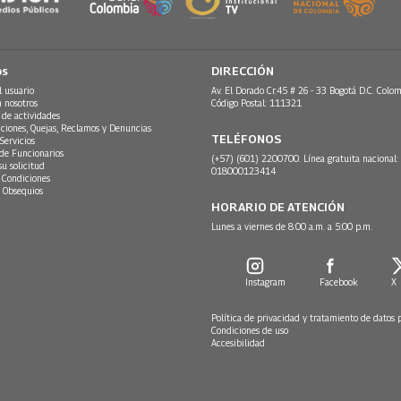
os
DIRECCIÓN
l usuario
Av. El Dorado Cr.45 # 26 - 33 Bogotá D.C. Colom
n nosotros
Código Postal: 111321
 de actividades
ciones, Quejas, Reclamos y Denuncias
TELÉFONOS
Servicios
 de Funcionarios
(+57) (601) 2200700. Línea gratuita nacional:
su solicitud
018000123414
 Condiciones
 Obsequios
HORARIO DE ATENCIÓN
Lunes a viernes de 8:00 a.m. a 5:00 p.m.
Instagram
Facebook
X
Política de privacidad y tratamiento de datos 
Condiciones de uso
Accesibilidad