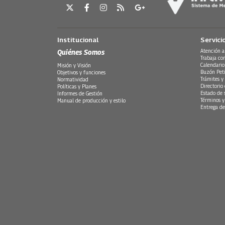
Institucional
Servici
Quiénes Somos
Atención a
Trabaja co
Calendario
Misión y Visión
Buzón Peti
Objetivos y funciones
Trámites y 
Normatividad
Directorio
Políticas y Planes
Estado de 
Informes de Gestión
Términos y
Manual de producción y estilo
Entrega de