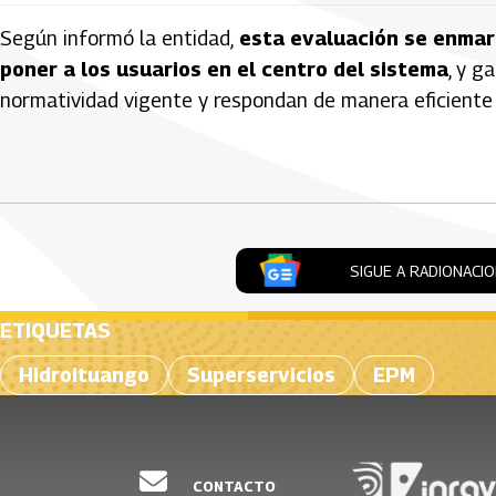
Según informó la entidad,
esta evaluación se enmar
poner a los usuarios en el centro del sistema
, y g
normatividad vigente y respondan de manera eficiente 
Artículos Player
SIGUE A RADIONACI
ETIQUETAS
Hidroituango
Superservicios
EPM
CONTACTO