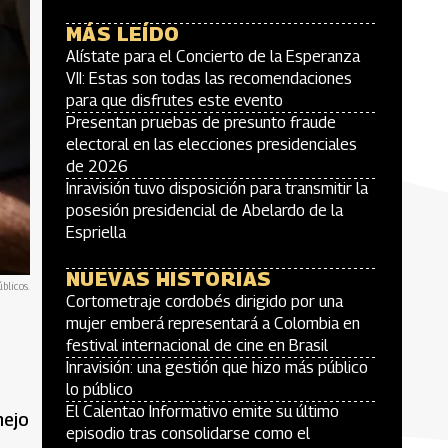
MÁS LEÍDO
Alístate para el Concierto de la Esperanza
VII: Estas son todas las recomendaciones
para que disfrutes este evento
Presentan pruebas de presunto fraude
electoral en las elecciones presidenciales
de 2026
Inravisión tuvo disposición para transmitir la
posesión presidencial de Abelardo de la
Espriella
NUEVAS HISTORIAS
blicos.
Cortometraje cordobés dirigido por una
mujer emberá representará a Colombia en
festival internacional de cine en Brasil
Inravisión: una gestión que hizo más público
lo público
El Calentao Informativo emite su último
nejo
episodio tras consolidarse como el