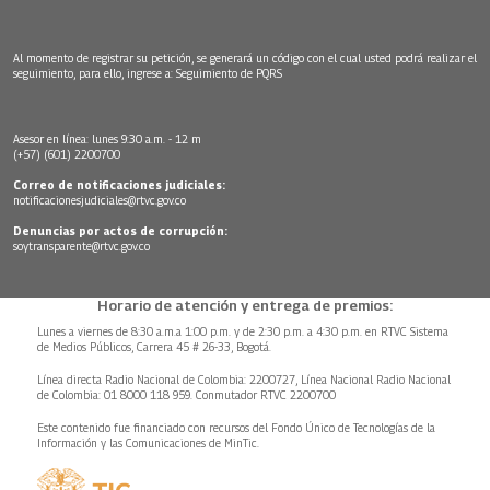
Al momento de registrar su petición, se generará un código con el cual usted podrá realizar el
seguimiento, para ello, ingrese a:
Seguimiento de PQRS
Asesor en línea: lunes 9:30 a.m. - 12 m
(+57) (601) 2200700
Correo de notificaciones judiciales:
notificacionesjudiciales@rtvc.gov.co
Denuncias por actos de corrupción:
soytransparente@rtvc.gov.co
Horario de atención y entrega de premios:
Lunes a viernes de 8:30 a.m.a 1:00 p.m. y de 2:30 p.m. a 4:30 p.m. en RTVC Sistema
de Medios Públicos, Carrera 45 # 26-33, Bogotá.
Línea directa Radio Nacional de Colombia: 2200727, Línea Nacional Radio Nacional
de Colombia: 01 8000 118 959. Conmutador RTVC 2200700
Este contenido fue financiado con recursos del Fondo Único de Tecnologías de la
Información y las Comunicaciones de MinTic.