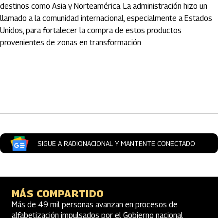
destinos como Asia y Norteamérica. La administración hizo un
llamado a la comunidad internacional, especialmente a Estados
Unidos, para fortalecer la compra de estos productos
provenientes de zonas en transformación.
Artículos Player
SIGUE A RADIONACIONAL Y MANTENTE CONECTADO
MÁS COMPARTIDO
Más de 49 mil personas avanzan en procesos de
alfabetización impulsados por el Gobierno nacional