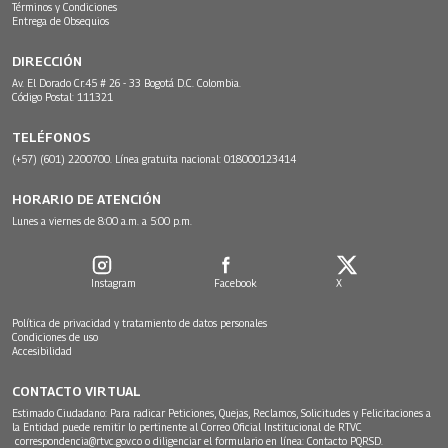
Términos y Condiciones
Entrega de Obsequios
DIRECCIÓN
Av. El Dorado Cr.45 # 26 - 33 Bogotá D.C. Colombia.
Código Postal: 111321
TELÉFONOS
(+57) (601) 2200700. Línea gratuita nacional: 018000123414
HORARIO DE ATENCIÓN
Lunes a viernes de 8:00 a.m. a 5:00 p.m.
Instagram
Facebook
X
Política de privacidad y tratamiento de datos personales
Condiciones de uso
Accesibilidad
CONTACTO VIRTUAL
Estimado Ciudadano: Para radicar Peticiones, Quejas, Reclamos, Solicitudes y Felicitaciones a
la Entidad puede remitir lo pertinente al Correo Oficial Institucional de RTVC
correspondencia@rtvc.gov.co
o diligenciar el formulario en línea:
Contacto PQRSD.