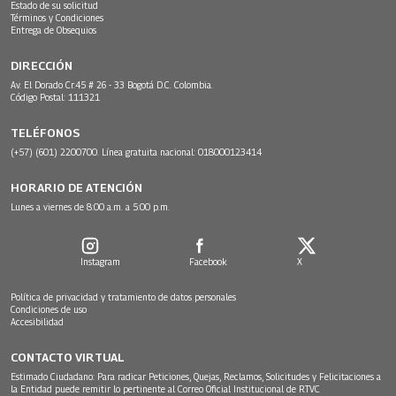
Estado de su solicitud
Términos y Condiciones
Entrega de Obsequios
DIRECCIÓN
Av. El Dorado Cr.45 # 26 - 33 Bogotá D.C. Colombia.
Código Postal: 111321
TELÉFONOS
(+57) (601) 2200700. Línea gratuita nacional: 018000123414
HORARIO DE ATENCIÓN
Lunes a viernes de 8:00 a.m. a 5:00 p.m.
Instagram
Facebook
X
Política de privacidad y tratamiento de datos personales
Condiciones de uso
Accesibilidad
CONTACTO VIRTUAL
Estimado Ciudadano: Para radicar Peticiones, Quejas, Reclamos, Solicitudes y Felicitaciones a
la Entidad puede remitir lo pertinente al Correo Oficial Institucional de RTVC