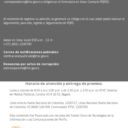
correspondencia@rtvc.gov.co
o diligenciar el formulario en línea:
Contacto PQRSD.
Al momento de registrar su petición, se generará un código con el cual usted podrá realizar el
seguimiento, para ello, ingrese a:
Seguimiento de PQRS
Asesor en línea: lunes 9:30 a.m. - 12 m
(+57) (601) 2200700
Correo de notificaciones judiciales:
notificacionesjudiciales@rtvc.gov.co
Denuncias por actos de corrupción:
soytransparente@rtvc.gov.co
Horario de atención y entrega de premios:
Lunes a viernes de 8:30 a.m.a 1:00 p.m. y de 2:30 p.m. a 4:30 p.m. en RTVC Sistema
de Medios Públicos, Carrera 45 # 26-33, Bogotá.
Línea directa Radio Nacional de Colombia: 2200727, Línea Nacional Radio Nacional
de Colombia: 01 8000 118 959. Conmutador RTVC 2200700
Este contenido fue financiado con recursos del Fondo Único de Tecnologías de la
Información y las Comunicaciones de MinTic.