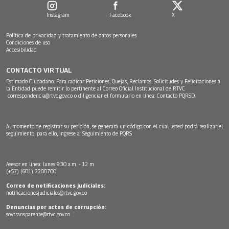
Instagram
Facebook
X
Política de privacidad y tratamiento de datos personales
Condiciones de uso
Accesibilidad
CONTACTO VIRTUAL
Estimado Ciudadano: Para radicar Peticiones, Quejas, Reclamos, Solicitudes y Felicitaciones a
la Entidad puede remitir lo pertinente al Correo Oficial Institucional de RTVC
correspondencia@rtvc.gov.co
o diligenciar el formulario en línea:
Contacto PQRSD.
Al momento de registrar su petición, se generará un código con el cual usted podrá realizar el
seguimiento, para ello, ingrese a:
Seguimiento de PQRS
Asesor en línea: lunes 9:30 a.m. - 12 m
(+57) (601) 2200700
Correo de notificaciones judiciales:
notificacionesjudiciales@rtvc.gov.co
Denuncias por actos de corrupción:
soytransparente@rtvc.gov.co