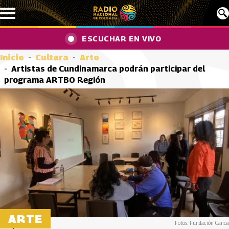
Pasar al contenido principal
ESCUCHAR EN VIVO
Inicio
Cultura
Arte
Artistas de Cundinamarca podrán participar del
programa ARTBO Región
ARTE
Fotos: Fundación Canoa