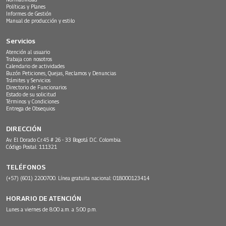
Políticas y Planes
Informes de Gestión
Manual de producción y estilo
Servicios
Atención al usuario
Trabaja con nosotros
Calendario de actividades
Buzón Peticiones, Quejas, Reclamos y Denuncias
Trámites y Servicios
Directorio de Funcionarios
Estado de su solicitud
Términos y Condiciones
Entrega de Obsequios
DIRECCIÓN
Av. El Dorado Cr.45 # 26 - 33 Bogotá D.C. Colombia.
Código Postal: 111321
TELÉFONOS
(+57) (601) 2200700. Línea gratuita nacional: 018000123414
HORARIO DE ATENCIÓN
Lunes a viernes de 8:00 a.m. a 5:00 p.m.