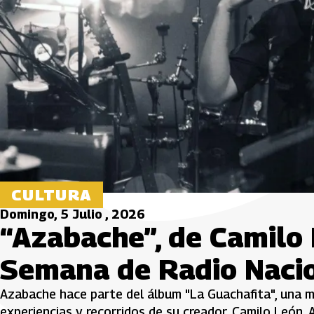
CULTURA
Domingo, 5 Julio , 2026
“Azabache”, de Camilo 
Semana de Radio Naci
Azabache hace parte del álbum "La Guachafita", una m
experiencias y recorridos de su creador, Camilo León. 