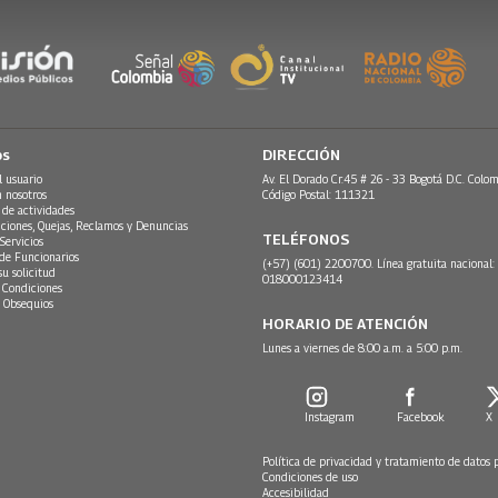
os
DIRECCIÓN
l usuario
Av. El Dorado Cr.45 # 26 - 33 Bogotá D.C. Colom
n nosotros
Código Postal: 111321
 de actividades
ciones, Quejas, Reclamos y Denuncias
TELÉFONOS
Servicios
 de Funcionarios
(+57) (601) 2200700. Línea gratuita nacional:
su solicitud
018000123414
 Condiciones
 Obsequios
HORARIO DE ATENCIÓN
Lunes a viernes de 8:00 a.m. a 5:00 p.m.
Instagram
Facebook
X
Política de privacidad y tratamiento de datos 
Condiciones de uso
Accesibilidad