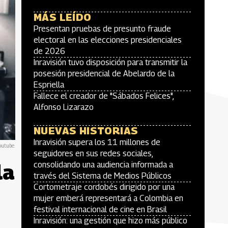
MÁS LEÍDO
Presentan pruebas de presunto fraude
electoral en las elecciones presidenciales
de 2026
Inravisión tuvo disposición para transmitir la
posesión presidencial de Abelardo de la
Espriella
Fallece el creador de "Sábados Felices",
Alfonso Lizarazo
NUEVAS HISTORIAS
Inravisión supera los 11 millones de
outube.
seguidores en sus redes sociales,
la
consolidando una audiencia informada a
través del Sistema de Medios Públicos
Cortometraje cordobés dirigido por una
mujer emberá representará a Colombia en
festival internacional de cine en Brasil
Inravisión: una gestión que hizo más público