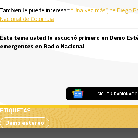
También le puede interesar:
“Una vez más”, de Diego B
Nacional de Colombia
Este tema usted lo escuchó primero en Demo Estér
emergentes en Radio Nacional
.
Artículos Player
SIGUE A RADIONACI
ETIQUETAS
Demo estereo