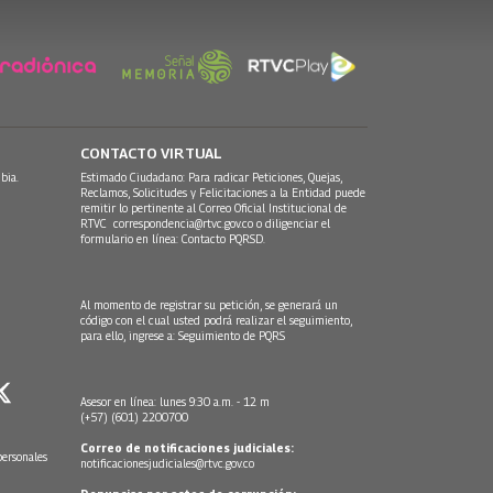
CONTACTO VIRTUAL
bia.
Estimado Ciudadano: Para radicar Peticiones, Quejas,
Reclamos, Solicitudes y Felicitaciones a la Entidad puede
remitir lo pertinente al Correo Oficial Institucional de
RTVC
correspondencia@rtvc.gov.co
o diligenciar el
formulario en línea:
Contacto PQRSD.
Al momento de registrar su petición, se generará un
código con el cual usted podrá realizar el seguimiento,
para ello, ingrese a:
Seguimiento de PQRS
Asesor en línea: lunes 9:30 a.m. - 12 m
(+57) (601) 2200700
Correo de notificaciones judiciales:
personales
notificacionesjudiciales@rtvc.gov.co