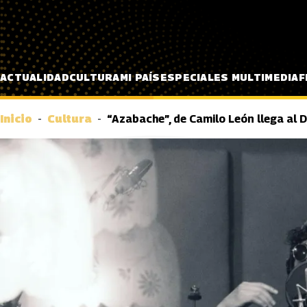
Pasar al contenido principal
ACTUALIDAD
CULTURA
MI PAÍS
ESPECIALES MULTIMEDIA
F
Inicio
Cultura
“Azabache”, de Camilo León llega al