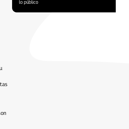
lo público
u
stas
son