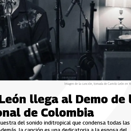
Imagen de la canción, tomada de Camilo León en Y
León llega al Demo de 
onal de Colombia
uestra del sonido inditropical que condensa todas las
Además, la canción es una dedicatoria a la esposa del