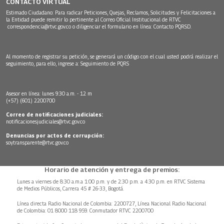
CONTACTO VIRTUAL
Estimado Ciudadano: Para radicar Peticiones, Quejas, Reclamos, Solicitudes y Felicitaciones a
la Entidad puede remitir lo pertinente al Correo Oficial Institucional de RTVC
correspondencia@rtvc.gov.co
o diligenciar el formulario en línea:
Contacto PQRSD.
Al momento de registrar su petición, se generará un código con el cual usted podrá realizar el
seguimiento, para ello, ingrese a:
Seguimiento de PQRS
Asesor en línea: lunes 9:30 a.m. - 12 m
(+57) (601) 2200700
Correo de notificaciones judiciales:
notificacionesjudiciales@rtvc.gov.co
Denuncias por actos de corrupción:
soytransparente@rtvc.gov.co
Horario de atención y entrega de premios:
Lunes a viernes de 8:30 a.m.a 1:00 p.m. y de 2:30 p.m. a 4:30 p.m. en RTVC Sistema
de Medios Públicos, Carrera 45 # 26-33, Bogotá.
Línea directa Radio Nacional de Colombia: 2200727, Línea Nacional Radio Nacional
de Colombia: 01 8000 118 959. Conmutador RTVC 2200700