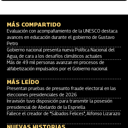
MÁS COMPARTIDO
Evaluación con acompañamiento de la UNESCO destaca
avances en educación durante el gobierno de Gustavo
Petro
Gobierno nacional presenta nueva Política Nacional del
Agua, de cara a los desafíos climáticos actuales
Más de 49 mil personas avanzan en procesos de
alfabetización impulsados por el Gobierno nacional
MÁS LEÍDO
Presentan pruebas de presunto fraude electoral en las
elecciones presidenciales de 2026
Inravisión tuvo disposición para transmitir la posesión
presidencial de Abelardo de la Espriella
Fallece el creador de "Sábados Felices", Alfonso Lizarazo
NUEVAS HISTORIAS