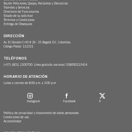
Buzón Peticiones, Quejas, Reclamos y Denuncias
Trámites y Servicios
Directorio de Funcionarios
Estado de su solicitud
Términos y Condiciones
Entrega de Obsequios
DIRECCIÓN
Av. El Dorado Cr.45 # 26 - 33 Bogotá D.C. Colombia.
Código Postal: 111321
TELÉFONOS
(+57) (601) 2200700. Línea gratuita nacional: 018000123414
HORARIO DE ATENCIÓN
Lunes a viernes de 8:00 a.m. a 5:00 p.m.
Instagram
Facebook
X
Política de privacidad y tratamiento de datos personales
Condiciones de uso
Accesibilidad