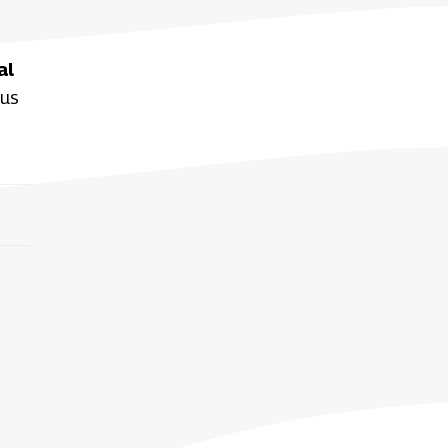
al
sus