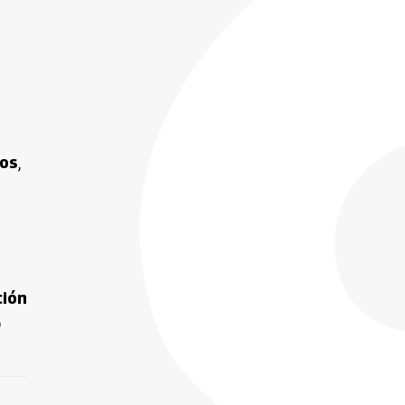
dos
,
ción
o