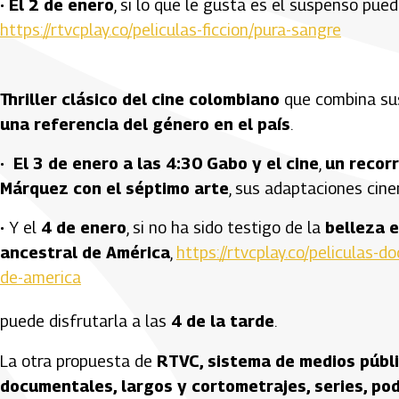
· El 2 de enero
, si lo que le gusta es el suspenso pue
https://rtvcplay.co/peliculas-ficcion/pura-sangre
Thriller clásico del cine colombiano
que combina susp
una referencia del género en el país
.
·
El 3 de enero a las 4:30
Gabo y el cine
,
un recorr
Márquez con el séptimo arte
, sus adaptaciones cine
·
Y el
4 de enero
, si no ha sido testigo de la
belleza e
ancestral de América
,
https://rtvcplay.co/peliculas-
de-america
puede disfrutarla a las
4 de la tarde
.
La otra propuesta de
RTVC, sistema de medios públ
documentales, largos y cortometrajes, series, po