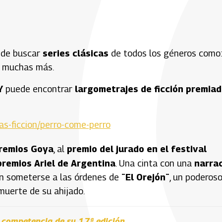
ede buscar
series clásicas
de todos los géneros como:
 muchas más.
Y
puede encontrar
largometrajes de ficción premia
ulas-ficcion/perro-come-perro
premios Goya
, al
premio del jurado en el festival
premios Ariel de Argentina
. Una cinta con una
narra
en someterse a las órdenes de
¨El Orejón¨
, un poderos
muerte de su ahijado.
n competencia de su 17ª edición