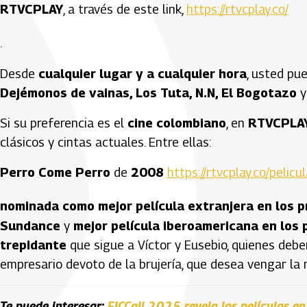
RTVCPLAY
, a través de este link,
https://rtvcplay.co/
.
Desde
cualquier lugar y a cualquier hora
, usted pu
Dejémonos de vainas, Los Tuta, N.N, El Bogotazo
y
Si su preferencia es el
cine colombiano
, en
RTVCPLA
clásicos y cintas actuales. Entre ellas:
Perro Come Perro
de
2008
https://rtvcplay.co/pelic
nominada como mejor película extranjera en los 
Sundance
y
mejor película iberoamericana en los 
trepidante
que sigue a Víctor y Eusebio, quienes deb
empresario devoto de la brujería, que desea vengar la 
Te puede interesar:
FICCali 2025 revela las películas e