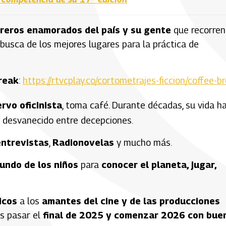
reros enamorados del país y su gente
que recorren
busca de los mejores lugares para la práctica de
reak
:
https://rtvcplay.co/cortometrajes-ficcion/coffee-b
ervo oficinista
, toma café. Durante décadas, su vida h
n desvanecido entre decepciones.
entrevistas
,
Radionovelas
y mucho más.
undo de los niños
para
conocer el planeta, jugar,
icos
a los
amantes del cine y de las producciones
s pasar el
final de 2025 y comenzar 2026 con bue