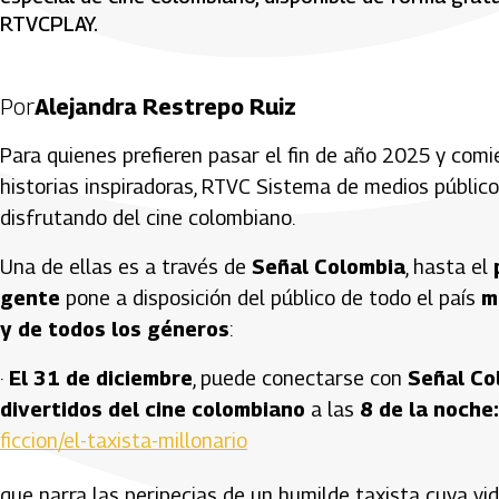
RTVCPLAY.
Por
Alejandra Restrepo Ruiz
Para quienes prefieren pasar el fin de año 2025 y com
historias inspiradoras, RTVC Sistema de medios públic
disfrutando del cine colombiano.
Una de ellas es a través de
Señal Colombia
, hasta el
gente
pone a disposición del público de todo el país
m
y de todos los géneros
:
·
El 31 de diciembre
, puede conectarse con
Señal Co
divertidos del cine colombiano
a las
8 de la noche:
ficcion/el-taxista-millonario
que narra las peripecias de un humilde taxista cuya v