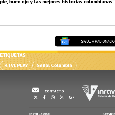
pie, buen ojo y las mejores historias colombianas
.
Artículos Player
SIGUE A RADIONACI
ETIQUETAS
RTVCPLAY
Señal Colombia
CONTACTO
Institucional
Servici