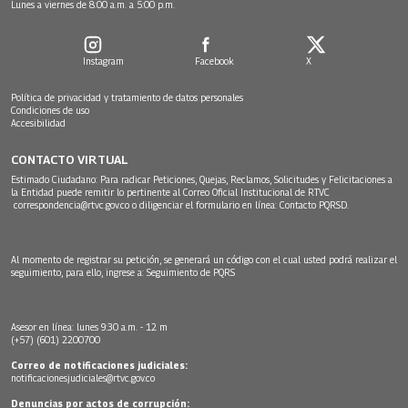
Lunes a viernes de 8:00 a.m. a 5:00 p.m.
Instagram
Facebook
X
Política de privacidad y tratamiento de datos personales
Condiciones de uso
Accesibilidad
CONTACTO VIRTUAL
Estimado Ciudadano: Para radicar Peticiones, Quejas, Reclamos, Solicitudes y Felicitaciones a
la Entidad puede remitir lo pertinente al Correo Oficial Institucional de RTVC
correspondencia@rtvc.gov.co
o diligenciar el formulario en línea:
Contacto PQRSD.
Al momento de registrar su petición, se generará un código con el cual usted podrá realizar el
seguimiento, para ello, ingrese a:
Seguimiento de PQRS
Asesor en línea: lunes 9:30 a.m. - 12 m
(+57) (601) 2200700
Correo de notificaciones judiciales:
notificacionesjudiciales@rtvc.gov.co
Denuncias por actos de corrupción: