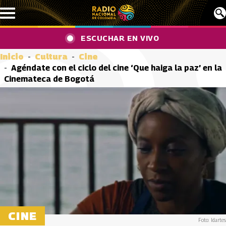
Pasar al contenido principal
ESCUCHAR EN VIVO
Inicio
Cultura
Cine
Agéndate con el ciclo del cine ‘Que haiga la paz’ en la
Cinemateca de Bogotá
CINE
Foto: Idartes