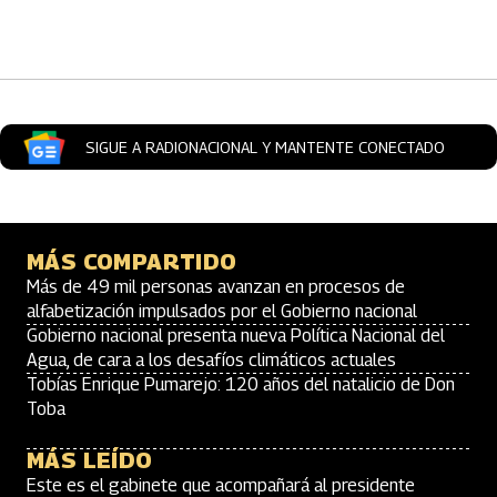
Artículos Player
SIGUE A RADIONACIONAL Y MANTENTE CONECTADO
MÁS COMPARTIDO
Más de 49 mil personas avanzan en procesos de
alfabetización impulsados por el Gobierno nacional
Gobierno nacional presenta nueva Política Nacional del
Agua, de cara a los desafíos climáticos actuales
Tobías Enrique Pumarejo: 120 años del natalicio de Don
Toba
MÁS LEÍDO
Este es el gabinete que acompañará al presidente