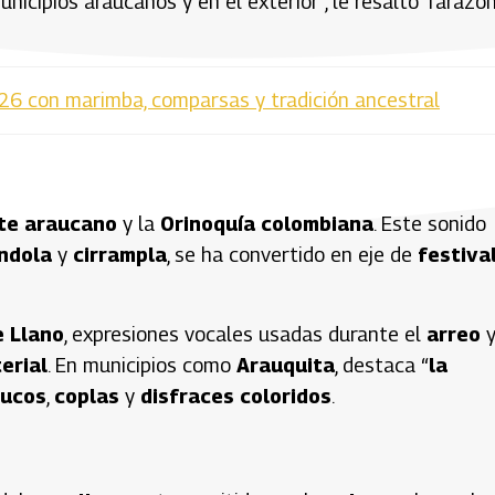
nicipios araucanos y en el exterior”, le resaltó Tarazo
26 con marimba, comparsas y tradición ancestral
te araucano
y la
Orinoquía colombiana
. Este sonido
ndola
y
cirrampla
, se ha convertido en eje de
festiva
e Llano
, expresiones vocales usadas durante el
arreo
y
erial
. En municipios como
Arauquita
, destaca “
la
rucos
,
coplas
y
disfraces coloridos
.