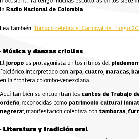
motosierra. Ya tengo muchas esculturas en los siete mu
la
Radio Nacional de Colombia
.
Lea también:
Tumaco celebra el Carnaval del Fuego 20
·
Música y danzas criollas
El
joropo
es protagonista en los ritmos del
piedemon
folclórico, interpretado con
arpa
,
cuatro
,
maracas
,
ba
en la frontera colombo-venezolana.
Aquí también se encuentran los
cantos de Trabajo d
ordeño
, reconocidas como
patrimonio cultural inmat
negrera
”, manifestación colectiva con
tamboras
,
fur
·
Literatura y tradición oral