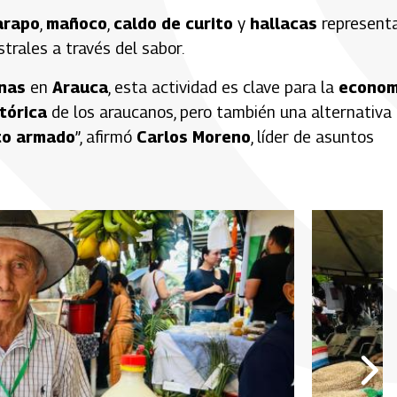
arapo
,
mañoco
,
caldo de curito
y
hallacas
represent
trales a través del sabor.
anas
en
Arauca
, esta actividad es clave para la
econom
tórica
de los araucanos, pero también una alternativa
to armado
”, afirmó
Carlos Moreno
, líder de asuntos