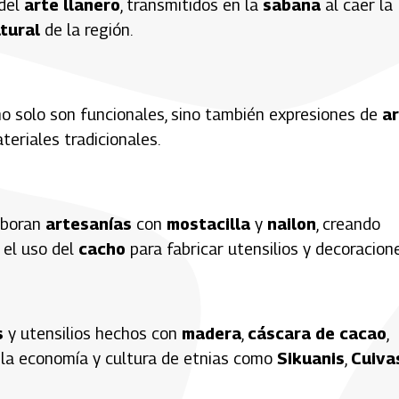
del
arte llanero
, transmitidos en la
sabana
al caer la
tural
de la región.
o solo son funcionales, sino también expresiones de
a
eriales tradicionales.
aboran
artesanías
con
mostacilla
y
nailon
, creando
 el uso del
cacho
para fabricar utensilios y decoracione
s
y utensilios hechos con
madera
,
cáscara de cacao
,
la economía y cultura de etnias como
Sikuanis
,
Cuiva