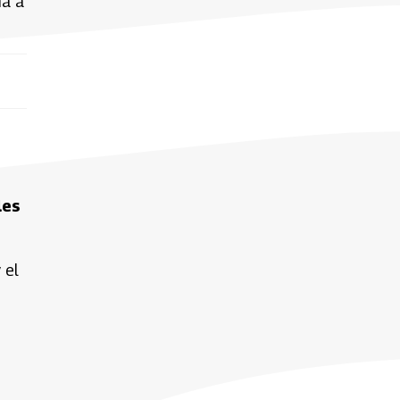
na a
les
 el