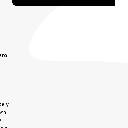
ero
te
y
asa
y