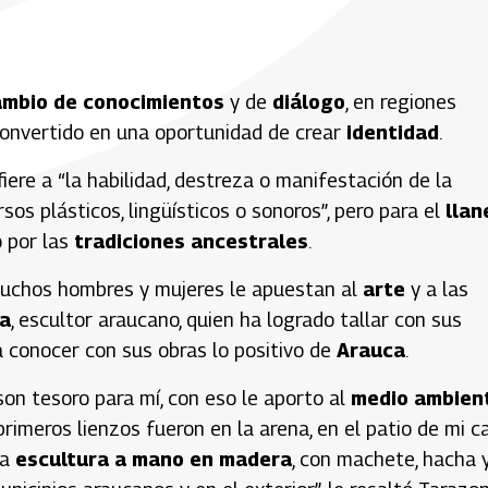
ambio de conocimientos
y de
diálogo
, en regiones
convertido en una oportunidad de crear
identidad
.
iere a “la habilidad, destreza o manifestación de la
os plásticos, lingüísticos o sonoros”, pero para el
llan
 por las
tradiciones ancestrales
.
muchos hombres y mujeres le apuestan al
arte
y a las
a
, escultor araucano, quien ha logrado tallar con sus
a conocer con sus obras lo positivo de
Arauca
.
 son tesoro para mí, con eso le aporto al
medio ambien
 primeros lienzos fueron en la arena, en el patio de mi c
la
escultura a mano en madera
, con machete, hacha 