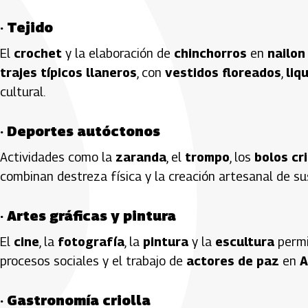
·
Tejido
El
crochet
y la elaboración de
chinchorros
en
nailon
trajes típicos llaneros
, con
vestidos floreados
,
liqu
cultural.
·
Deportes autóctonos
Actividades como la
zaranda
, el
trompo
, los
bolos cri
combinan destreza física y la creación artesanal de s
·
Artes gráficas y pintura
El
cine
, la
fotografía
, la
pintura
y la
escultura
permi
procesos sociales y el trabajo de
actores de paz
en
A
·
Gastronomía criolla