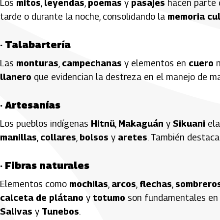
Los
mitos
,
leyendas
,
poemas
y
pasajes
hacen parte 
tarde o durante la noche, consolidando la
memoria cul
·
Talabartería
Las
monturas
,
campechanas
y elementos en
cuero
n
llanero
que evidencian la destreza en el manejo de mat
·
Artesanías
Los pueblos indígenas
Hitnü
,
Makaguán
y
Sikuani
el
manillas
,
collares
,
bolsos
y
aretes
. También destaca
·
Fibras naturales
Elementos como
mochilas
,
arcos
,
flechas
,
sombrero
calceta de plátano
y
totumo
son fundamentales en 
Salivas
y
Tunebos
.