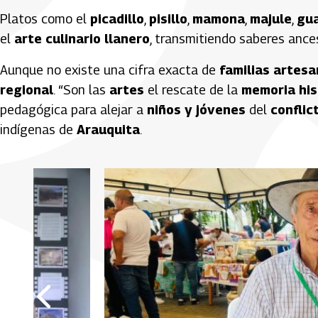
Platos como el
picadillo
,
pisillo
,
mamona
,
majule
,
gu
el
arte culinario llanero
, transmitiendo saberes ances
Aunque no existe una cifra exacta de
familias artes
regional
. “Son las
artes
el rescate de la
memoria his
pedagógica para alejar a
niños y jóvenes
del
conflic
indígenas de
Arauquita
.