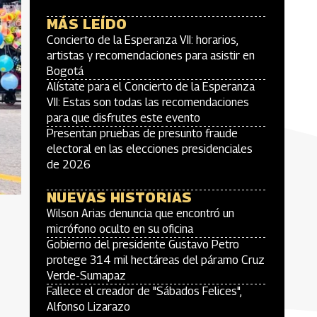
MÁS LEÍDO
Concierto de la Esperanza VII: horarios,
artistas y recomendaciones para asistir en
Bogotá
Alístate para el Concierto de la Esperanza
VII: Estas son todas las recomendaciones
para que disfrutes este evento
Presentan pruebas de presunto fraude
electoral en las elecciones presidenciales
de 2026
NUEVAS HISTORIAS
Wilson Arias denuncia que encontró un
micrófono oculto en su oficina
Gobierno del presidente Gustavo Petro
protege 314 mil hectáreas del páramo Cruz
Verde-Sumapaz
Fallece el creador de "Sábados Felices",
Alfonso Lizarazo