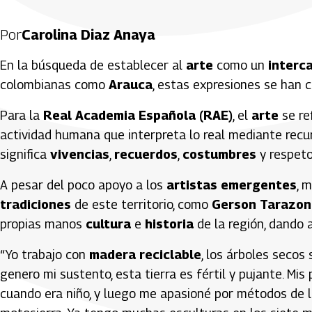
Por
Carolina Diaz Anaya
En la búsqueda de establecer al
arte
como un
interc
colombianas como
Arauca
, estas expresiones se han 
Para la
Real Academia Española (RAE)
, el
arte
se ref
actividad humana que interpreta lo real mediante recurs
significa
vivencias
,
recuerdos
,
costumbres
y respeto
A pesar del poco apoyo a los
artistas emergentes
, 
tradiciones
de este territorio, como
Gerson Tarazon
propias manos
cultura
e
historia
de la región, dando 
“Yo trabajo con
madera reciclable
, los árboles secos
genero mi sustento, esta tierra es fértil y pujante. Mis
cuando era niño, y luego me apasioné por métodos de 