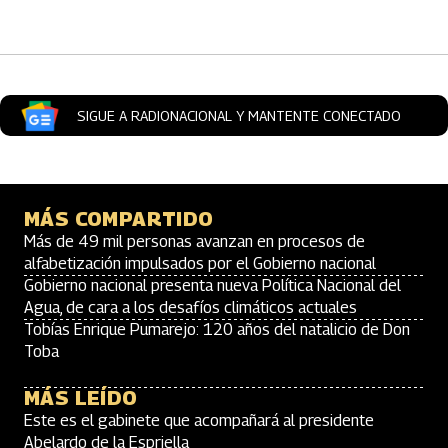
Artículos Player
SIGUE A RADIONACIONAL Y MANTENTE CONECTADO
MÁS COMPARTIDO
Más de 49 mil personas avanzan en procesos de
alfabetización impulsados por el Gobierno nacional
Gobierno nacional presenta nueva Política Nacional del
Agua, de cara a los desafíos climáticos actuales
Tobías Enrique Pumarejo: 120 años del natalicio de Don
Toba
MÁS LEÍDO
Este es el gabinete que acompañará al presidente
Abelardo de la Espriella