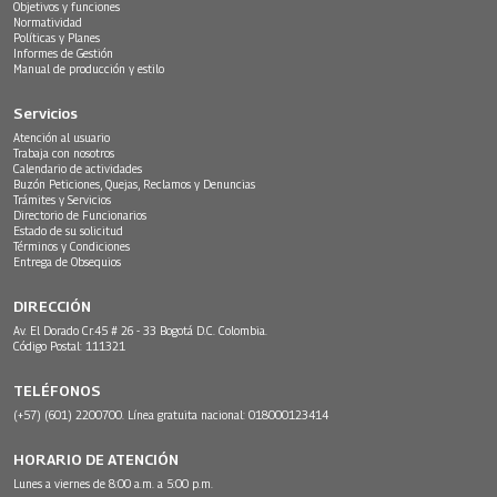
Objetivos y funciones
Normatividad
Políticas y Planes
Informes de Gestión
Manual de producción y estilo
Servicios
Atención al usuario
Trabaja con nosotros
Calendario de actividades
Buzón Peticiones, Quejas, Reclamos y Denuncias
Trámites y Servicios
Directorio de Funcionarios
Estado de su solicitud
Términos y Condiciones
Entrega de Obsequios
DIRECCIÓN
Av. El Dorado Cr.45 # 26 - 33 Bogotá D.C. Colombia.
Código Postal: 111321
TELÉFONOS
(+57) (601) 2200700. Línea gratuita nacional: 018000123414
HORARIO DE ATENCIÓN
Lunes a viernes de 8:00 a.m. a 5:00 p.m.