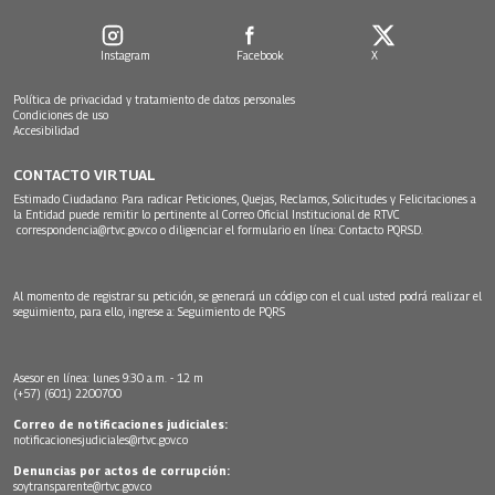
Instagram
Facebook
X
Política de privacidad y tratamiento de datos personales
Condiciones de uso
Accesibilidad
CONTACTO VIRTUAL
Estimado Ciudadano: Para radicar Peticiones, Quejas, Reclamos, Solicitudes y Felicitaciones a
la Entidad puede remitir lo pertinente al Correo Oficial Institucional de RTVC
correspondencia@rtvc.gov.co
o diligenciar el formulario en línea:
Contacto PQRSD.
Al momento de registrar su petición, se generará un código con el cual usted podrá realizar el
seguimiento, para ello, ingrese a:
Seguimiento de PQRS
Asesor en línea: lunes 9:30 a.m. - 12 m
(+57) (601) 2200700
Correo de notificaciones judiciales:
notificacionesjudiciales@rtvc.gov.co
Denuncias por actos de corrupción:
soytransparente@rtvc.gov.co