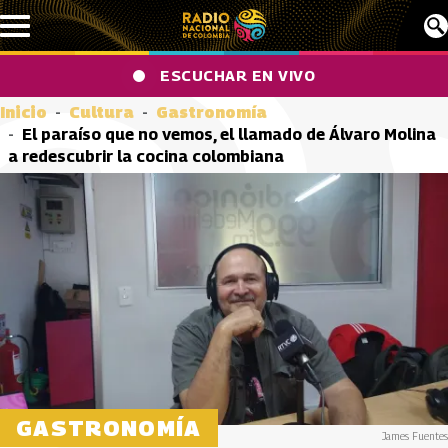
Pasar al contenido principal
ESCUCHAR EN VIVO
Inicio
Cultura
Gastronomía
El paraíso que no vemos, el llamado de Álvaro Molina
a redescubrir la cocina colombiana
GASTRONOMÍA
James Fuentes