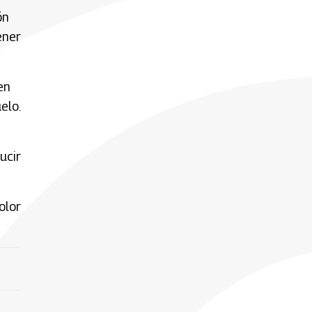
ón
ener
en
elo.
ucir
olor