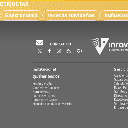
ETIQUETAS
Gastronomía
recetas navideñas
buñuelos
CONTACTO
Institucional
Servici
Quiénes Somos
Atención a
Trabaja co
Calendario
Misión y Visión
Buzón Peti
Objetivos y funciones
Trámites y 
Normatividad
Directorio
Políticas y Planes
Estado de 
Informes de Gestión
Términos y
Manual de producción y estilo
Entrega de