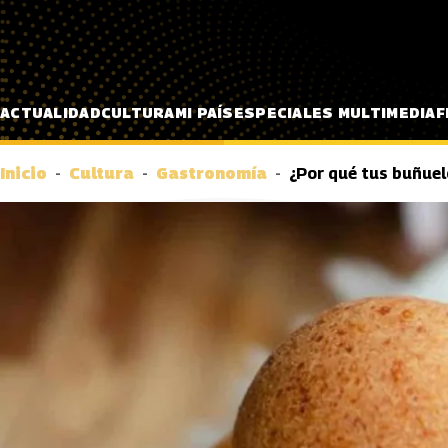
Pasar al contenido principal
ACTUALIDAD
CULTURA
MI PAÍS
ESPECIALES MULTIMEDIA
F
Inicio
Cultura
Gastronomía
¿Por qué tus buñuel