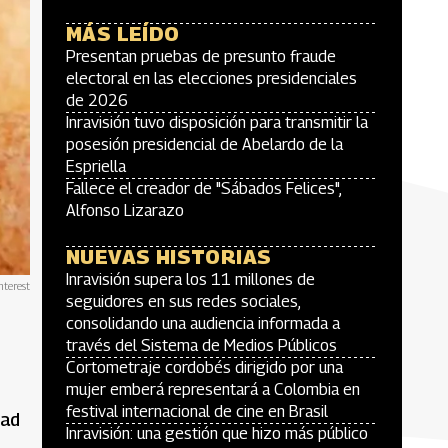
MÁS LEÍDO
Presentan pruebas de presunto fraude
electoral en las elecciones presidenciales
de 2026
Inravisión tuvo disposición para transmitir la
posesión presidencial de Abelardo de la
Espriella
Fallece el creador de "Sábados Felices",
Alfonso Lizarazo
NUEVAS HISTORIAS
Inravisión supera los 11 millones de
nterest
seguidores en sus redes sociales,
consolidando una audiencia informada a
través del Sistema de Medios Públicos
Cortometraje cordobés dirigido por una
mujer emberá representará a Colombia en
festival internacional de cine en Brasil
dad
Inravisión: una gestión que hizo más público