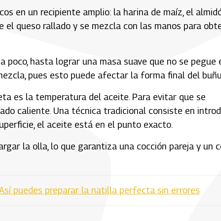
os en un recipiente amplio: la harina de maíz, el almid
ade el queso rallado y se mezcla con las manos para obt
o a poco, hasta lograr una masa suave que no se pegue 
zcla, pues esto puede afectar la forma final del buñu
ta es la temperatura del aceite. Para evitar que se
ado caliente. Una técnica tradicional consiste en introd
erficie, el aceite está en el punto exacto.
gar la olla, lo que garantiza una cocción pareja y un c
Así puedes preparar la natilla perfecta sin errores