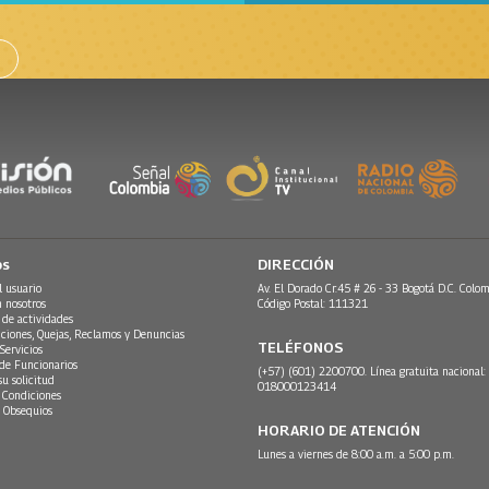
os
DIRECCIÓN
l usuario
Av. El Dorado Cr.45 # 26 - 33 Bogotá D.C. Colom
n nosotros
Código Postal: 111321
 de actividades
ciones, Quejas, Reclamos y Denuncias
TELÉFONOS
Servicios
 de Funcionarios
(+57) (601) 2200700. Línea gratuita nacional:
su solicitud
018000123414
 Condiciones
 Obsequios
HORARIO DE ATENCIÓN
Lunes a viernes de 8:00 a.m. a 5:00 p.m.