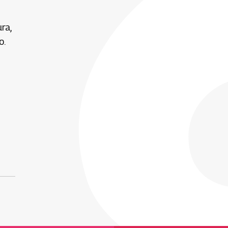
ra,
o.