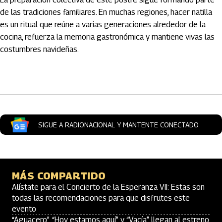
de las tradiciones familiares. En muchas regiones, hacer natilla
es un ritual que reúne a varias generaciones alrededor de la
cocina, refuerza la memoria gastronómica y mantiene vivas las
costumbres navideñas.
Artículos Player
SIGUE A RADIONACIONAL Y MANTENTE CONECTADO
MÁS COMPARTIDO
Alístate para el Concierto de la Esperanza VII: Estas son
todas las recomendaciones para que disfrutes este
evento
“Aguacero”, “Hoy estamos aquí” y “Vacía” llegan al estreno