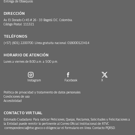
Entrega de Obsequios
DIRECCIÓN
Av. El Dorado Cr.45 # 26 - 33 Bogotá D.C. Colombia.
Código Postal: 111321
TELÉFONOS
(+57) (601) 2200700. Línea gratuita nacional: 018000123414
HORARIO DE ATENCIÓN
Lunes a viernes de 8:00 a.m. a 5:00 p.m.
Instagram
Facebook
X
Política de privacidad y tratamiento de datos personales
Condiciones de uso
Accesibilidad
CONTACTO VIRTUAL
Estimado Ciudadano: Para radicar Peticiones, Quejas, Reclamos, Solicitudes y Felicitaciones a
la Entidad puede remitir lo pertinente al Correo Oficial Institucional de RTVC
correspondencia@rtvc.gov.co
o diligenciar el formulario en línea:
Contacto PQRSD.