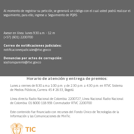
Al momento de registrar su petición, se generará un código con el cual usted podrá realizar el
seguimiento, para ello, ingrese a:
Seguimiento de PQRS
Asesor en línea: lunes 9:30 a.m. - 12 m
(+57) (601) 2200700
Correo de notificaciones judiciales:
notificacionesjudiciales@rtvc.gov.co
Denuncias por actos de corrupción:
soytransparente@rtvc.gov.co
Horario de atención y entrega de premios:
Lunes a viernes de 8:30 a.m.a 1:00 p.m. y de 2:30 p.m. a 4:30 p.m. en RTVC Sistema
de Medios Públicos, Carrera 45 # 26-33, Bogotá.
Línea directa Radio Nacional de Colombia: 2200727, Línea Nacional Radio Nacional
de Colombia: 01 8000 118 959. Conmutador RTVC 2200700
Este contenido fue financiado con recursos del Fondo Único de Tecnologías de la
Información y las Comunicaciones de MinTic.