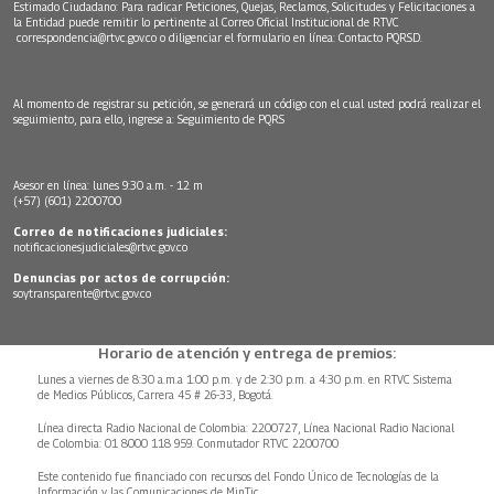
Estimado Ciudadano: Para radicar Peticiones, Quejas, Reclamos, Solicitudes y Felicitaciones a
la Entidad puede remitir lo pertinente al Correo Oficial Institucional de RTVC
correspondencia@rtvc.gov.co
o diligenciar el formulario en línea:
Contacto PQRSD.
Al momento de registrar su petición, se generará un código con el cual usted podrá realizar el
seguimiento, para ello, ingrese a:
Seguimiento de PQRS
Asesor en línea: lunes 9:30 a.m. - 12 m
(+57) (601) 2200700
Correo de notificaciones judiciales:
notificacionesjudiciales@rtvc.gov.co
Denuncias por actos de corrupción:
soytransparente@rtvc.gov.co
Horario de atención y entrega de premios:
Lunes a viernes de 8:30 a.m.a 1:00 p.m. y de 2:30 p.m. a 4:30 p.m. en RTVC Sistema
de Medios Públicos, Carrera 45 # 26-33, Bogotá.
Línea directa Radio Nacional de Colombia: 2200727, Línea Nacional Radio Nacional
de Colombia: 01 8000 118 959. Conmutador RTVC 2200700
Este contenido fue financiado con recursos del Fondo Único de Tecnologías de la
Información y las Comunicaciones de MinTic.