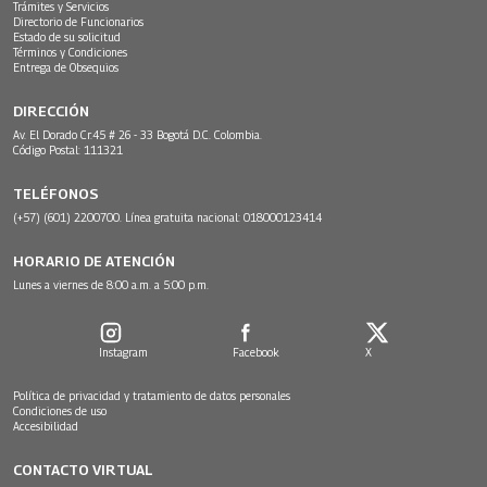
Trámites y Servicios
Directorio de Funcionarios
Estado de su solicitud
Términos y Condiciones
Entrega de Obsequios
DIRECCIÓN
Av. El Dorado Cr.45 # 26 - 33 Bogotá D.C. Colombia.
Código Postal: 111321
TELÉFONOS
(+57) (601) 2200700. Línea gratuita nacional: 018000123414
HORARIO DE ATENCIÓN
Lunes a viernes de 8:00 a.m. a 5:00 p.m.
Instagram
Facebook
X
Política de privacidad y tratamiento de datos personales
Condiciones de uso
Accesibilidad
CONTACTO VIRTUAL