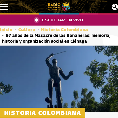
Pasar al contenido principal
ESCUCHAR EN VIVO
Inicio
Cultura
Historia Colombiana
97 años de la Masacre de las Bananeras: memoria,
historia y organización social en Ciénaga
HISTORIA COLOMBIANA