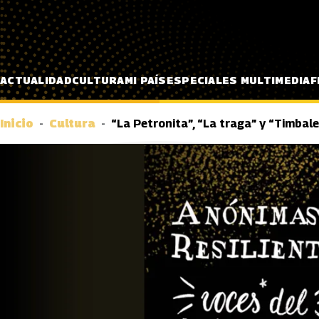
Pasar al contenido principal
ACTUALIDAD
CULTURA
MI PAÍS
ESPECIALES MULTIMEDIA
F
Inicio
Cultura
“La Petronita”, “La traga” y “Timbal