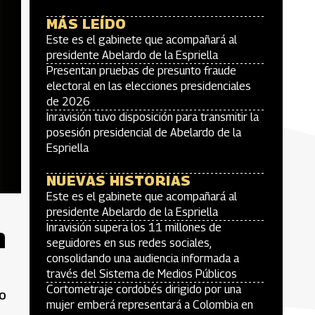
MÁS LEÍDO
Este es el gabinete que acompañará al
presidente Abelardo de la Espriella
Presentan pruebas de presunto fraude
electoral en las elecciones presidenciales
de 2026
Inravisión tuvo disposición para transmitir la
posesión presidencial de Abelardo de la
Espriella
NUEVAS HISTORIAS
Este es el gabinete que acompañará al
presidente Abelardo de la Espriella
n
Inravisión supera los 11 millones de
seguidores en sus redes sociales,
consolidando una audiencia informada a
través del Sistema de Medios Públicos
Cortometraje cordobés dirigido por una
io
mujer emberá representará a Colombia en