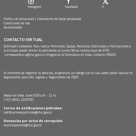
Instagram
Facebook
X
Política de privacidad y tratamiento de datos personales
Condiciones de uso
Accesibilidad
CONTACTO VIRTUAL
Estimado Ciudadano: Para radicar Peticiones, Quejas, Reclamos, Solicitudes y Felicitaciones a
la Entidad puede remitir lo pertinente al Correo Oficial Institucional de RTVC
correspondencia@rtvc.gov.co
o diligenciar el formulario en línea:
Contacto PQRSD.
Al momento de registrar su petición, se generará un código con el cual usted podrá realizar el
seguimiento, para ello, ingrese a:
Seguimiento de PQRS
Asesor en línea: lunes 9:30 a.m. - 12 m
(+57) (601) 2200700
Correo de notificaciones judiciales:
notificacionesjudiciales@rtvc.gov.co
Denuncias por actos de corrupción:
soytransparente@rtvc.gov.co