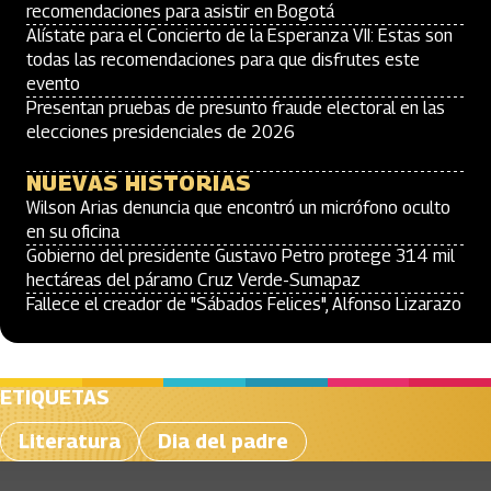
recomendaciones para asistir en Bogotá
Alístate para el Concierto de la Esperanza VII: Estas son
todas las recomendaciones para que disfrutes este
evento
Presentan pruebas de presunto fraude electoral en las
elecciones presidenciales de 2026
NUEVAS HISTORIAS
Wilson Arias denuncia que encontró un micrófono oculto
en su oficina
Gobierno del presidente Gustavo Petro protege 314 mil
hectáreas del páramo Cruz Verde-Sumapaz
Fallece el creador de "Sábados Felices", Alfonso Lizarazo
ETIQUETAS
Literatura
Dia del padre