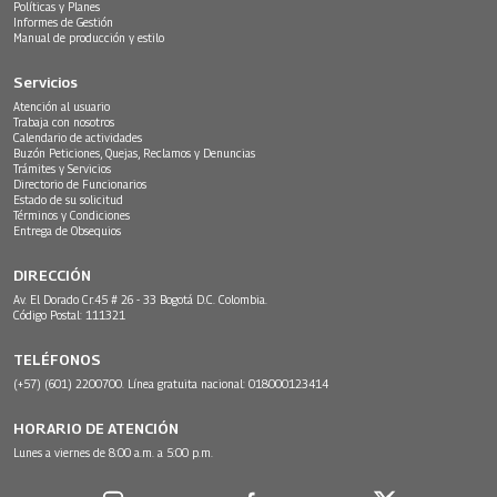
Políticas y Planes
Informes de Gestión
Manual de producción y estilo
Servicios
Atención al usuario
Trabaja con nosotros
Calendario de actividades
Buzón Peticiones, Quejas, Reclamos y Denuncias
Trámites y Servicios
Directorio de Funcionarios
Estado de su solicitud
Términos y Condiciones
Entrega de Obsequios
DIRECCIÓN
Av. El Dorado Cr.45 # 26 - 33 Bogotá D.C. Colombia.
Código Postal: 111321
TELÉFONOS
(+57) (601) 2200700. Línea gratuita nacional: 018000123414
HORARIO DE ATENCIÓN
Lunes a viernes de 8:00 a.m. a 5:00 p.m.