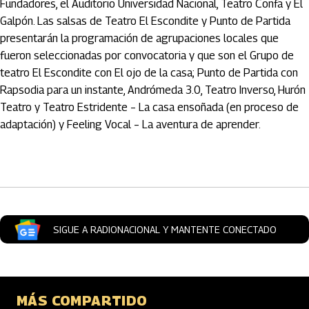
Fundadores, el Auditorio Universidad Nacional, Teatro Confa y El
Galpón. Las salsas de Teatro El Escondite y Punto de Partida
presentarán la programación de agrupaciones locales que
fueron seleccionadas por convocatoria y que son el Grupo de
teatro El Escondite con El ojo de la casa; Punto de Partida con
Rapsodia para un instante, Andrómeda 3.0, Teatro Inverso, Hurón
Teatro y Teatro Estridente – La casa ensoñada (en proceso de
adaptación) y Feeling Vocal – La aventura de aprender.
Artículos Player
SIGUE A RADIONACIONAL Y MANTENTE CONECTADO
MÁS COMPARTIDO