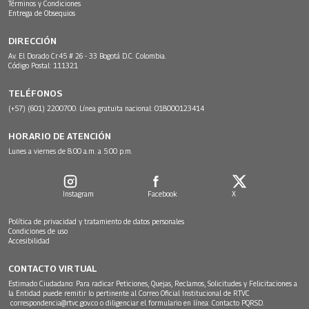
Términos y Condiciones
Entrega de Obsequios
DIRECCIÓN
Av. El Dorado Cr.45 # 26 - 33 Bogotá D.C. Colombia.
Código Postal: 111321
TELÉFONOS
(+57) (601) 2200700. Línea gratuita nacional: 018000123414
HORARIO DE ATENCIÓN
Lunes a viernes de 8:00 a.m. a 5:00 p.m.
Instagram
Facebook
X
Política de privacidad y tratamiento de datos personales
Condiciones de uso
Accesibilidad
CONTACTO VIRTUAL
Estimado Ciudadano: Para radicar Peticiones, Quejas, Reclamos, Solicitudes y Felicitaciones a
la Entidad puede remitir lo pertinente al Correo Oficial Institucional de RTVC
correspondencia@rtvc.gov.co
o diligenciar el formulario en línea:
Contacto PQRSD.