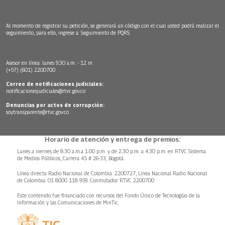
Al momento de registrar su petición, se generará un código con el cual usted podrá realizar el
seguimiento, para ello, ingrese a:
Seguimiento de PQRS
Asesor en línea: lunes 9:30 a.m. - 12 m
(+57) (601) 2200700
Correo de notificaciones judiciales:
notificacionesjudiciales@rtvc.gov.co
Denuncias por actos de corrupción:
soytransparente@rtvc.gov.co
Horario de atención y entrega de premios:
Lunes a viernes de 8:30 a.m.a 1:00 p.m. y de 2:30 p.m. a 4:30 p.m. en RTVC Sistema
de Medios Públicos, Carrera 45 # 26-33, Bogotá.
Línea directa Radio Nacional de Colombia: 2200727, Línea Nacional Radio Nacional
de Colombia: 01 8000 118 959. Conmutador RTVC 2200700
Este contenido fue financiado con recursos del Fondo Único de Tecnologías de la
Información y las Comunicaciones de MinTic.