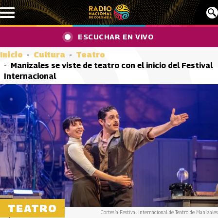
Pasar al contenido principal
ESCUCHAR EN VIVO
Inicio
Cultura
Teatro
Manizales se viste de teatro con el inicio del Festival
Internacional
TEATRO
Cortesía Festival Internacional de Teatro de Manizales