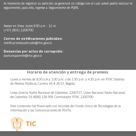
Al momento de registrar su petición, se generará un código con el cual usted podrá realizar el
seguimiento, para ello, ingrese a:
Seguimiento de PQRS
Asesor en línea: lunes 9:30 a.m. - 12 m
(+57) (601) 2200700
Correo de notificaciones judiciales:
notificacionesjudiciales@rtvc.gov.co
Denuncias por actos de corrupción:
soytransparente@rtvc.gov.co
Horario de atención y entrega de premios:
Lunes a viernes de 8:30 a.m.a 1:00 p.m. y de 2:30 p.m. a 4:30 p.m. en RTVC Sistema
de Medios Públicos, Carrera 45 # 26-33, Bogotá.
Línea directa Radio Nacional de Colombia: 2200727, Línea Nacional Radio Nacional
de Colombia: 01 8000 118 959. Conmutador RTVC 2200700
Este contenido fue financiado con recursos del Fondo Único de Tecnologías de la
Información y las Comunicaciones de MinTic.