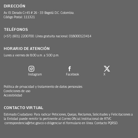
DIRECCIÓN
Av. El Dorado Cr.45 # 26 - 33 Bogotá D.C. Colombia.
Código Postal: 111321
TELÉFONOS
(+57) (601) 2200700. Línea gratuita nacional: 018000123414
HORARIO DE ATENCIÓN
Lunes a viernes de 8:00 a.m. a 5:00 p.m.
Instagram
Facebook
X
Política de privacidad y tratamiento de datos personales
Condiciones de uso
Accesibilidad
CONTACTO VIRTUAL
Estimado Ciudadano: Para radicar Peticiones, Quejas, Reclamos, Solicitudes y Felicitaciones a
la Entidad puede remitir lo pertinente al Correo Oficial Institucional de RTVC
correspondencia@rtvc.gov.co
o diligenciar el formulario en línea:
Contacto PQRSD.