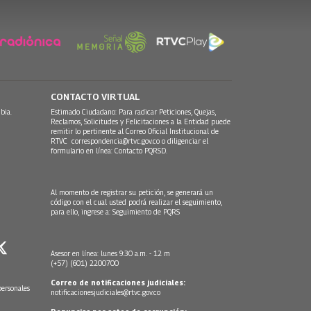
CONTACTO VIRTUAL
bia.
Estimado Ciudadano: Para radicar Peticiones, Quejas,
Reclamos, Solicitudes y Felicitaciones a la Entidad puede
remitir lo pertinente al Correo Oficial Institucional de
RTVC
correspondencia@rtvc.gov.co
o diligenciar el
formulario en línea:
Contacto PQRSD.
Al momento de registrar su petición, se generará un
código con el cual usted podrá realizar el seguimiento,
para ello, ingrese a:
Seguimiento de PQRS
Asesor en línea: lunes 9:30 a.m. - 12 m
(+57) (601) 2200700
Correo de notificaciones judiciales:
personales
notificacionesjudiciales@rtvc.gov.co