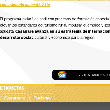
concesionada aumentó 23%
El programa iniciará en abril con procesos de formación especial
elevar los estándares del turismo rural, impulsar el empleo y g
apuesta,
Casanare avanza en su estrategia de internacion
desarrollo social,
cultural y económico para la región.
Artículos Player
SIGUE A RADIONACI
ETIQUETAS
Casanare
Turismo