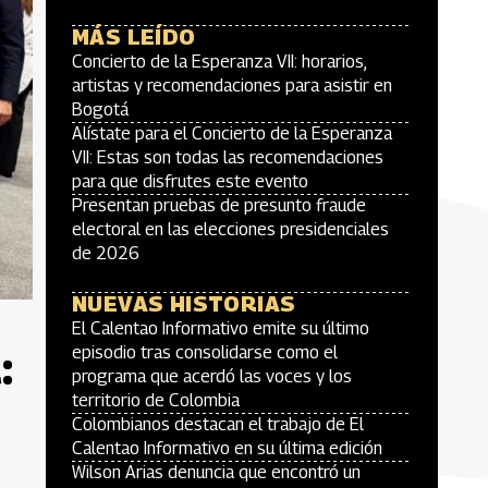
MÁS LEÍDO
Concierto de la Esperanza VII: horarios,
artistas y recomendaciones para asistir en
Bogotá
Alístate para el Concierto de la Esperanza
VII: Estas son todas las recomendaciones
para que disfrutes este evento
Presentan pruebas de presunto fraude
electoral en las elecciones presidenciales
de 2026
NUEVAS HISTORIAS
El Calentao Informativo emite su último
:
episodio tras consolidarse como el
programa que acerdó las voces y los
territorio de Colombia
Colombianos destacan el trabajo de El
Calentao Informativo en su última edición
Wilson Arias denuncia que encontró un