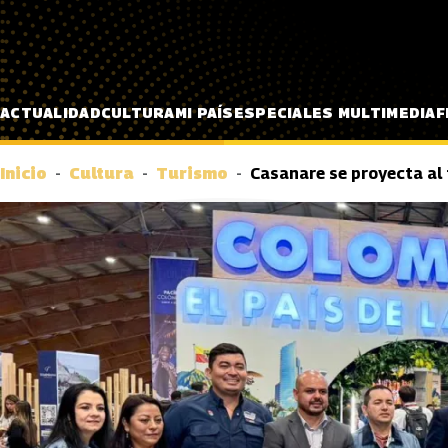
Pasar al contenido principal
ACTUALIDAD
CULTURA
MI PAÍS
ESPECIALES MULTIMEDIA
F
Inicio
Cultura
Turismo
Casanare se proyecta al 