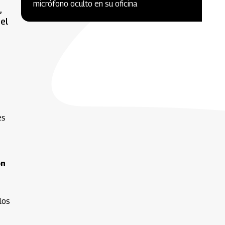
micrófono oculto en su oficina
,
el
es
ón
los