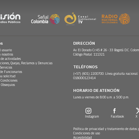
os
DIRECCIÓN
l usuario
Av. El Dorado Cr.45 # 26 - 33 Bogotá D.C. Colom
n nosotros
Código Postal: 111321
 de actividades
ciones, Quejas, Reclamos y Denuncias
TELÉFONOS
Servicios
 de Funcionarios
(+57) (601) 2200700. Línea gratuita nacional:
su solicitud
018000123414
 Condiciones
 Obsequios
HORARIO DE ATENCIÓN
Lunes a viernes de 8:00 a.m. a 5:00 p.m.
Instagram
Facebook
X
Política de privacidad y tratamiento de datos 
Condiciones de uso
Accesibilidad