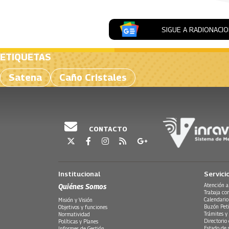
SIGUE A RADIONACI
ETIQUETAS
Satena
Caño Cristales
CONTACTO
Institucional
Servici
Quiénes Somos
Atención a
Trabaja co
Calendario
Misión y Visión
Buzón Peti
Objetivos y funciones
Trámites y 
Normatividad
Directorio
Políticas y Planes
Estado de 
Informes de Gestión