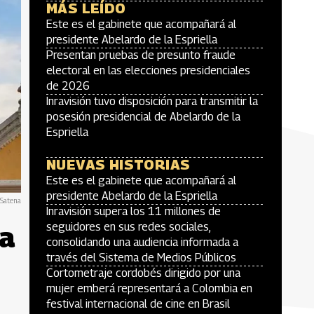
MÁS LEÍDO
Este es el gabinete que acompañará al
presidente Abelardo de la Espriella
Presentan pruebas de presunto fraude
electoral en las elecciones presidenciales
de 2026
Inravisión tuvo disposición para transmitir la
posesión presidencial de Abelardo de la
Espriella
NUEVAS HISTORIAS
Este es el gabinete que acompañará al
presidente Abelardo de la Espriella
Satena
Inravisión supera los 11 millones de
va
seguidores en sus redes sociales,
consolidando una audiencia informada a
través del Sistema de Medios Públicos
Cortometraje cordobés dirigido por una
mujer emberá representará a Colombia en
festival internacional de cine en Brasil