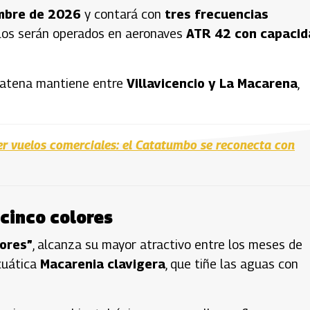
mbre de 2026
y contará con
tres frecuencias
elos serán operados en aeronaves
ATR 42 con capacid
Satena mantiene entre
Villavicencio y La Macarena
,
er vuelos comerciales: el Catatumbo se reconecta con
 cinco colores
lores”
, alcanza su mayor atractivo entre los meses de
acuática
Macarenia clavigera
, que tiñe las aguas con