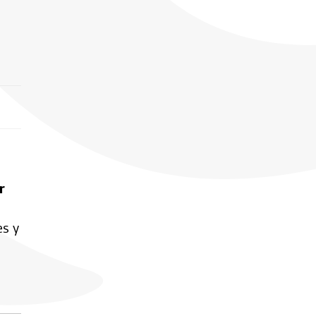
r
es y