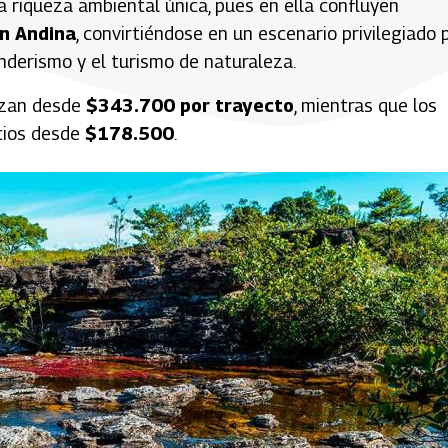
 riqueza ambiental única, pues en ella confluyen
ón Andina
, convirtiéndose en un escenario privilegiado 
enderismo y el turismo de naturaleza.
zan desde
$343.700 por trayecto
, mientras que los
cios desde
$178.500
.