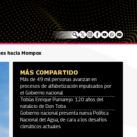
ones hacia Mompox
MÁS COMPARTIDO
Más de 49 mil personas avanzan en
procesos de alfabetización impulsados por
el Gobierno nacional
Tobías Enrique Pumarejo: 120 años del
natalicio de Don Toba
Gobierno nacional presenta nueva Política
Nacional del Agua, de cara a los desafíos
climáticos actuales