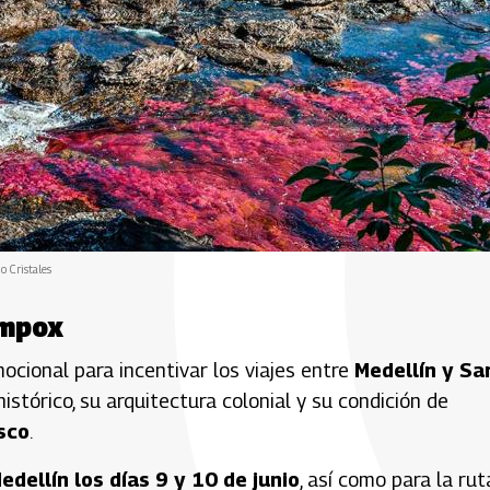
o Cristales
ompox
cional para incentivar los viajes entre
Medellín y Sa
istórico, su arquitectura colonial y su condición de
sco
.
ellín los días 9 y 10 de junio
, así como para la rut