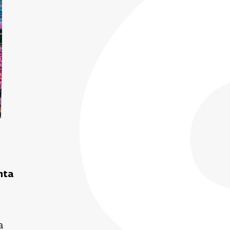
nta
a