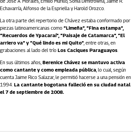
de José A. Morales, Emilio Murillo, Sonia Dimitrowna, Jaime R.
Echavarría, Alfonso de la Espriella y Harold Orozco.
La otra parte del repertorio de Chávez estaba conformado por
piezas latinoamericanas como
“Limeña”, “Fina estampa”,
“Recuerdos de Ypacaraí”, “Paisaje de Catamarca”, “El
arriero va” y “Qué lindo es mi Quito”
, entre otras, en
grabaciones al lado del trío
Los Caciques Paraguayos
.
En sus últimos años,
Berenice Chávez se mantuvo activa
como cantante y como empleada pública
, lo cual, según
cuenta Jaime Rico Salazar, le permitió hacerse a una pensión en
1994.
La cantante bogotana falleció en su ciudad natal
el 7 de septiembre de 2008.
Artículos Player