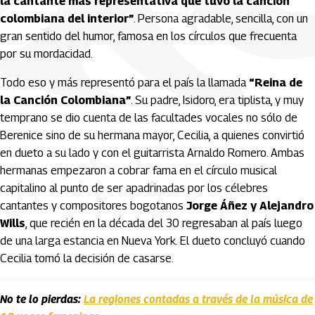
la cantante más representativa que tuvo la canción
colombiana del interior”
. Persona agradable, sencilla, con un
gran sentido del humor, famosa en los círculos que frecuenta
por su mordacidad.
Todo eso y más representó para el país la llamada
“Reina de
la Canción Colombiana”
. Su padre, Isidoro, era tiplista, y muy
temprano se dio cuenta de las facultades vocales no sólo de
Berenice sino de su hermana mayor, Cecilia, a quienes convirtió
en dueto a su lado y con el guitarrista Arnaldo Romero. Ambas
hermanas empezaron a cobrar fama en el círculo musical
capitalino al punto de ser apadrinadas por los célebres
cantantes y compositores bogotanos
Jorge Áñez y Alejandro
Wills
, que recién en la década del 30 regresaban al país luego
de una larga estancia en Nueva York. El dueto concluyó cuando
Cecilia tomó la decisión de casarse.
No te lo pierdas:
La regiones contadas a través de la música de