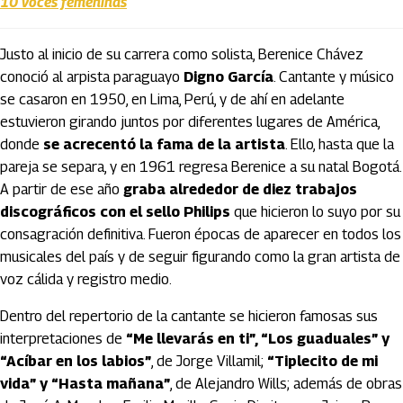
10 voces femeninas
Justo al inicio de su carrera como solista, Berenice Chávez
conoció al arpista paraguayo
Digno García
. Cantante y músico
se casaron en 1950, en Lima, Perú, y de ahí en adelante
estuvieron girando juntos por diferentes lugares de América,
donde
se acrecentó la fama de la artista
. Ello, hasta que la
pareja se separa, y en 1961 regresa Berenice a su natal Bogotá.
A partir de ese año
graba alrededor de diez trabajos
discográficos con el sello Philips
que hicieron lo suyo por su
consagración definitiva. Fueron épocas de aparecer en todos los
musicales del país y de seguir figurando como la gran artista de
voz cálida y registro medio.
Dentro del repertorio de la cantante se hicieron famosas sus
interpretaciones de
“Me llevarás en ti”, “Los guaduales” y
“Acíbar en los labios”
, de Jorge Villamil;
“Tiplecito de mi
vida” y “Hasta mañana”
, de Alejandro Wills; además de obras