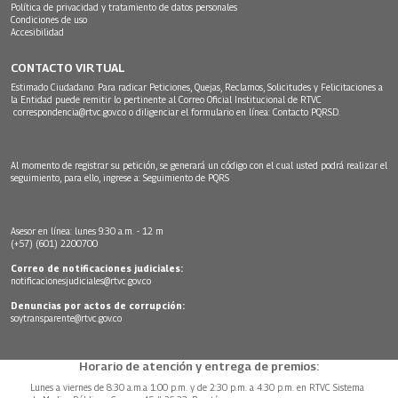
Política de privacidad y tratamiento de datos personales
Condiciones de uso
Accesibilidad
CONTACTO VIRTUAL
Estimado Ciudadano: Para radicar Peticiones, Quejas, Reclamos, Solicitudes y Felicitaciones a
la Entidad puede remitir lo pertinente al Correo Oficial Institucional de RTVC
correspondencia@rtvc.gov.co
o diligenciar el formulario en línea:
Contacto PQRSD.
Al momento de registrar su petición, se generará un código con el cual usted podrá realizar el
seguimiento, para ello, ingrese a:
Seguimiento de PQRS
Asesor en línea: lunes 9:30 a.m. - 12 m
(+57) (601) 2200700
Correo de notificaciones judiciales:
notificacionesjudiciales@rtvc.gov.co
Denuncias por actos de corrupción:
soytransparente@rtvc.gov.co
Horario de atención y entrega de premios:
Lunes a viernes de 8:30 a.m.a 1:00 p.m. y de 2:30 p.m. a 4:30 p.m. en RTVC Sistema