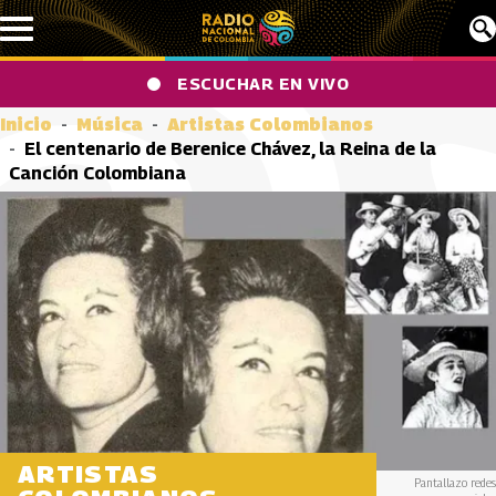
Pasar al contenido principal
ESCUCHAR EN VIVO
Inicio
Música
Artistas Colombianos
El centenario de Berenice Chávez, la Reina de la
Canción Colombiana
ARTISTAS
Pantallazo redes