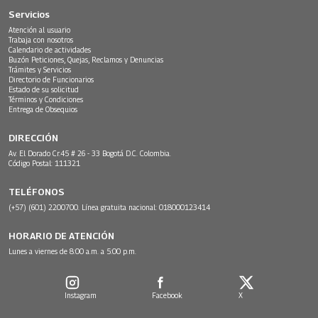
Servicios
Atención al usuario
Trabaja con nosotros
Calendario de actividades
Buzón Peticiones, Quejas, Reclamos y Denuncias
Trámites y Servicios
Directorio de Funcionarios
Estado de su solicitud
Términos y Condiciones
Entrega de Obsequios
DIRECCIÓN
Av. El Dorado Cr.45 # 26 - 33 Bogotá D.C. Colombia.
Código Postal: 111321
TELÉFONOS
(+57) (601) 2200700. Línea gratuita nacional: 018000123414
HORARIO DE ATENCIÓN
Lunes a viernes de 8:00 a.m. a 5:00 p.m.
Instagram
Facebook
X