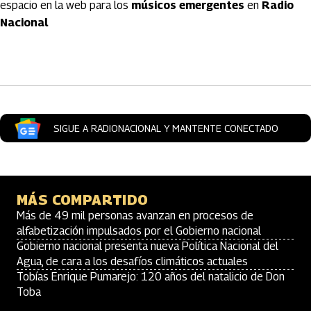
espacio en la web para los
músicos emergentes
en
Radio
Nacional
Artículos Player
SIGUE A RADIONACIONAL Y MANTENTE CONECTADO
MÁS COMPARTIDO
Más de 49 mil personas avanzan en procesos de
alfabetización impulsados por el Gobierno nacional
Gobierno nacional presenta nueva Política Nacional del
Agua, de cara a los desafíos climáticos actuales
Tobías Enrique Pumarejo: 120 años del natalicio de Don
Toba