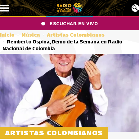
Pasar al contenido principal
ESCUCHAR EN VIVO
Inicio
Música
Artistas Colombianos
Remberto Ospina, Demo de la Semana en Radio
Nacional de Colombia
ARTISTAS COLOMBIANOS