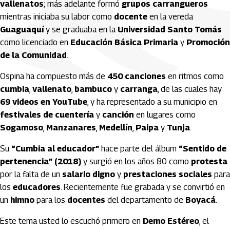
vallenatos
; más adelante formó
grupos carrangueros
mientras iniciaba su labor como
docente
en la vereda
Guaguaquí
y se graduaba en la
Universidad Santo Tomás
como licenciado en
Educación Básica Primaria
y
Promoción
de la Comunidad
.
Ospina ha compuesto más de
450 canciones
en ritmos como
cumbia
,
vallenato
,
bambuco
y
carranga
, de las cuales hay
69 videos en YouTube
, y ha representado a su municipio en
festivales de cuentería
y
canción
en lugares como
Sogamoso
,
Manzanares
,
Medellín
,
Paipa
y
Tunja
.
Su
“Cumbia al educador”
hace parte del álbum
“Sentido de
pertenencia” (2018)
y surgió en los años 80 como
protesta
por la falta de un
salario digno
y
prestaciones sociales
para
los
educadores
. Recientemente fue grabada y se convirtió en
un
himno
para los
docentes
del departamento de
Boyacá
.
Este tema usted lo escuchó primero en
Demo Estéreo
, el