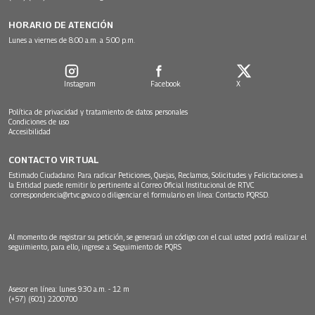
HORARIO DE ATENCIÓN
Lunes a viernes de 8:00 a.m. a 5:00 p.m.
Instagram
Facebook
X
Política de privacidad y tratamiento de datos personales
Condiciones de uso
Accesibilidad
CONTACTO VIRTUAL
Estimado Ciudadano: Para radicar Peticiones, Quejas, Reclamos, Solicitudes y Felicitaciones a
la Entidad puede remitir lo pertinente al Correo Oficial Institucional de RTVC
correspondencia@rtvc.gov.co
o diligenciar el formulario en línea:
Contacto PQRSD.
Al momento de registrar su petición, se generará un código con el cual usted podrá realizar el
seguimiento, para ello, ingrese a:
Seguimiento de PQRS
Asesor en línea: lunes 9:30 a.m. - 12 m
(+57) (601) 2200700