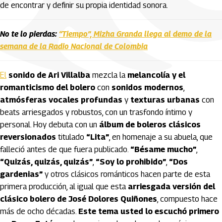
de encontrar y definir su propia identidad sonora.
No te lo pierdas:
“Tiempo”, Mizha Granda llega al demo de la
semana de la Radio Nacional de Colombia
El
sonido de Ari Villalba
mezcla la
melancolía y el
romanticismo del bolero
con
sonidos modernos
,
atmósferas vocales profundas
y
texturas urbanas
con
beats arriesgados y robustos, con un trasfondo íntimo y
personal. Hoy debuta con un
álbum de boleros clásicos
reversionados
titulado
“Lita”
, en homenaje a su abuela, que
falleció antes de que fuera publicado.
“Bésame mucho”
,
“Quizás, quizás, quizás”
,
“Soy lo prohibido”
,
“Dos
gardenias”
y otros clásicos románticos hacen parte de esta
primera producción, al igual que esta
arriesgada versión del
clásico bolero de José Dolores Quiñones
, compuesto hace
más de ocho décadas.
Este tema usted lo escuchó primero