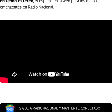
en Demo Estéreo
, el espacio en la web para los músicos
emergentes en Radio Nacional.
Artículos Player
SIGUE A RADIONACIONAL Y MANTENTE CONECTADO