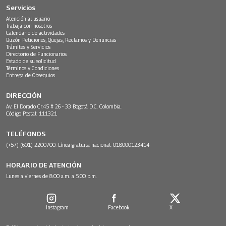
Servicios
Atención al usuario
Trabaja con nosotros
Calendario de actividades
Buzón Peticiones, Quejas, Reclamos y Denuncias
Trámites y Servicios
Directorio de Funcionarios
Estado de su solicitud
Términos y Condiciones
Entrega de Obsequios
DIRECCIÓN
Av. El Dorado Cr.45 # 26 - 33 Bogotá D.C. Colombia.
Código Postal: 111321
TELÉFONOS
(+57) (601) 2200700. Línea gratuita nacional: 018000123414
HORARIO DE ATENCIÓN
Lunes a viernes de 8:00 a.m. a 5:00 p.m.
Instagram
Facebook
X