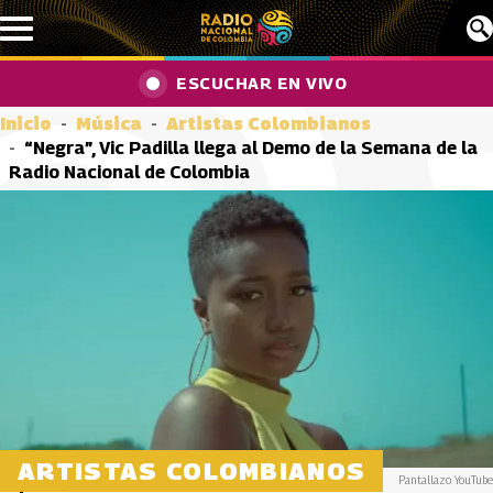
Pasar al contenido principal
ESCUCHAR EN VIVO
Inicio
Música
Artistas Colombianos
“Negra”, Vic Padilla llega al Demo de la Semana de la
Radio Nacional de Colombia
ARTISTAS COLOMBIANOS
Pantallazo YouTube