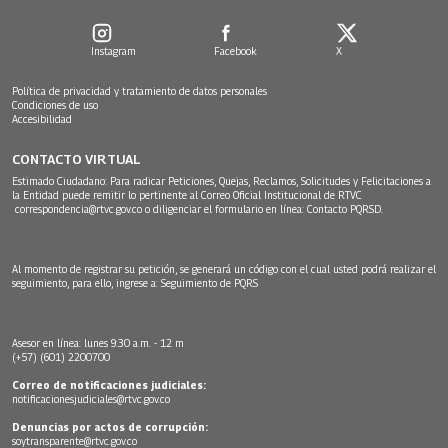
Instagram
Facebook
X
Política de privacidad y tratamiento de datos personales
Condiciones de uso
Accesibilidad
CONTACTO VIRTUAL
Estimado Ciudadano: Para radicar Peticiones, Quejas, Reclamos, Solicitudes y Felicitaciones a
la Entidad puede remitir lo pertinente al Correo Oficial Institucional de RTVC
correspondencia@rtvc.gov.co
o diligenciar el formulario en línea:
Contacto PQRSD.
Al momento de registrar su petición, se generará un código con el cual usted podrá realizar el
seguimiento, para ello, ingrese a:
Seguimiento de PQRS
Asesor en línea: lunes 9:30 a.m. - 12 m
(+57) (601) 2200700
Correo de notificaciones judiciales:
notificacionesjudiciales@rtvc.gov.co
Denuncias por actos de corrupción:
soytransparente@rtvc.gov.co