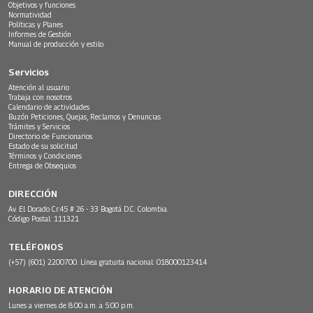
Objetivos y funciones
Normatividad
Políticas y Planes
Informes de Gestión
Manual de producción y estilo
Servicios
Atención al usuario
Trabaja con nosotros
Calendario de actividades
Buzón Peticiones, Quejas, Reclamos y Denuncias
Trámites y Servicios
Directorio de Funcionarios
Estado de su solicitud
Términos y Condiciones
Entrega de Obsequios
DIRECCIÓN
Av. El Dorado Cr.45 # 26 - 33 Bogotá D.C. Colombia.
Código Postal: 111321
TELÉFONOS
(+57) (601) 2200700. Línea gratuita nacional: 018000123414
HORARIO DE ATENCIÓN
Lunes a viernes de 8:00 a.m. a 5:00 p.m.