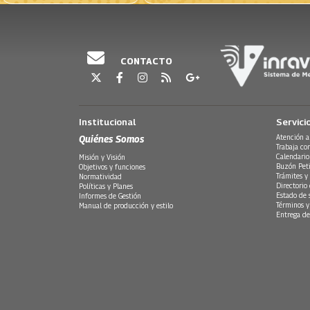
CONTACTO
Institucional
Servici
Quiénes Somos
Atención a
Trabaja co
Calendario
Misión y Visión
Buzón Peti
Objetivos y funciones
Trámites y 
Normatividad
Directorio
Políticas y Planes
Estado de 
Informes de Gestión
Términos y
Manual de producción y estilo
Entrega de