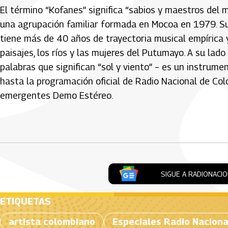
El término “Kofanes” significa “sabios y maestros del 
una agrupación familiar formada en Mocoa en 1979. Su 
tiene más de 40 años de trayectoria musical empírica 
paisajes, los ríos y las mujeres del Putumayo. A su lado p
palabras que significan “sol y viento” – es un instrume
hasta la programación oficial de Radio Nacional de Co
emergentes Demo Estéreo.
Artículos Player
SIGUE A RADIONACI
ETIQUETAS
artista colombiano
Especiales Radio Naciona