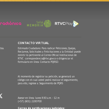
CONTACTO VIRTUAL
bia.
Estimado Ciudadano: Para radicar Peticiones, Quejas,
Reclamos, Solicitudes y Felicitaciones a la Entidad puede
remitir lo pertinente al Correo Oficial Institucional de
RTVC
correspondencia@rtvc.gov.co
o diligenciar el
formulario en línea:
Contacto PQRSD.
Al momento de registrar su petición, se generará un
código con el cual usted podrá realizar el seguimiento,
para ello, ingrese a:
Seguimiento de PQRS
Asesor en línea: lunes 9:30 a.m. - 12 m
(+57) (601) 2200700
Correo de notificaciones judiciales: