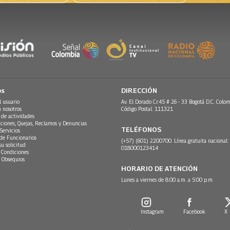
os
DIRECCIÓN
l usuario
Av. El Dorado Cr.45 # 26 - 33 Bogotá D.C. Colom
n nosotros
Código Postal: 111321
 de actividades
ciones, Quejas, Reclamos y Denuncias
TELÉFONOS
Servicios
 de Funcionarios
(+57) (601) 2200700. Línea gratuita nacional:
su solicitud
018000123414
 Condiciones
 Obsequios
HORARIO DE ATENCIÓN
Lunes a viernes de 8:00 a.m. a 5:00 p.m.
Instagram
Facebook
X