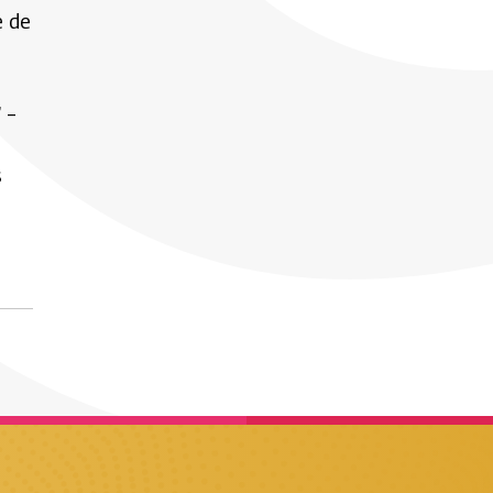
e de
 –
s