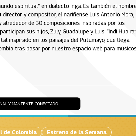
mundo espiritual” en dialecto Inga. Es también el nombr
director y compositor, el nariñense Luis Antonio Mora,
y alrededor de 30 composiciones inspiradas por los
articipan sus hijos, Zuly, Guadalupe y Luis. “Indi Huaira”
ntal inspirado en los paisajes del Putumayo, que llega
lombia tras pasar por nuestro espacio web para músico
ONAL Y MANTENTE CONECTADO
l de Colombia
Estreno de la Semana