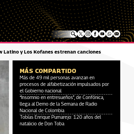
ow Latino y Los Kofanes estrenan canciones
MÁS COMPARTIDO
Más de 49 mil personas avanzan en
procesos de alfabetización impulsados por
el Gobierno nacional
“Insomnio en entresueños”, de Confónica,
llega al Demo de la Semana de Radio
Nacional de Colombia
Tobías Enrique Pumarejo: 120 años del
natalicio de Don Toba