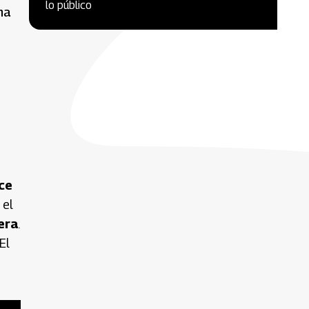
lo público
ma
ce
 el
era
.
 El