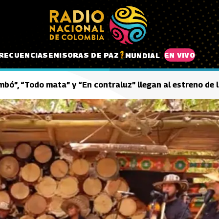
RECUENCIAS
EMISORAS DE PAZ
EN VIVO
MUNDIAL
bó”, “Todo mata” y “En contraluz” llegan al estreno de 