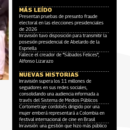
MÁS LEÍDO
Presentan pruebas de presunto fraude
electoral en las elecciones presidenciales
de 2026
Inravisión tuvo disposición para transmitir la
posesión presidencial de Abelardo de la
Espriella
Fallece el creador de "Sábados Felices",
Alfonso Lizarazo
NUEVAS HISTORIAS
Inravisión supera los 11 millones de
seguidores en sus redes sociales,
consolidando una audiencia informada a
través del Sistema de Medios Públicos
Cortometraje cordobés dirigido por una
mujer emberá representará a Colombia en
festival internacional de cine en Brasil
Inravisión: una gestión que hizo más público