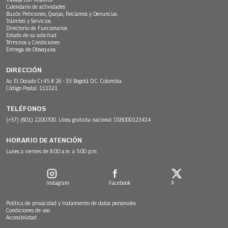
Calendario de actividades
Buzón Peticiones, Quejas, Reclamos y Denuncias
Trámites y Servicios
Directorio de Funcionarios
Estado de su solicitud
Términos y Condiciones
Entrega de Obsequios
DIRECCIÓN
Av. El Dorado Cr.45 # 26 - 33 Bogotá D.C. Colombia.
Código Postal: 111321
TELÉFONOS
(+57) (601) 2200700. Línea gratuita nacional: 018000123414
HORARIO DE ATENCIÓN
Lunes a viernes de 8:00 a.m. a 5:00 p.m.
Instagram
Facebook
X
Política de privacidad y tratamiento de datos personales
Condiciones de uso
Accesibilidad