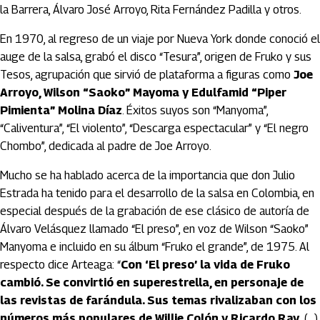
la Barrera, Álvaro José Arroyo, Rita Fernández Padilla y otros.
En 1970, al regreso de un viaje por Nueva York donde conoció el
auge de la salsa, grabó el disco “Tesura”, origen de Fruko y sus
Tesos, agrupación que sirvió de plataforma a figuras como
Joe
Arroyo, Wilson “Saoko” Mayoma y Edulfamid “Piper
Pimienta” Molina Díaz
. Éxitos suyos son “Manyoma”,
“Caliventura”, “El violento”, “Descarga espectacular” y “El negro
Chombo”, dedicada al padre de Joe Arroyo.
Mucho se ha hablado acerca de la importancia que don Julio
Estrada ha tenido para el desarrollo de la salsa en Colombia, en
especial después de la grabación de ese clásico de autoría de
Álvaro Velásquez llamado “El preso”, en voz de Wilson “Saoko”
Manyoma e incluido en su álbum “Fruko el grande”, de 1975. Al
respecto dice Arteaga: “
Con ‘El preso’ la vida de Fruko
cambió. Se convirtió en superestrella, en personaje de
las revistas de farándula. Sus temas rivalizaban con los
números más populares de Willie Colón y Ricardo Ray.
(…)