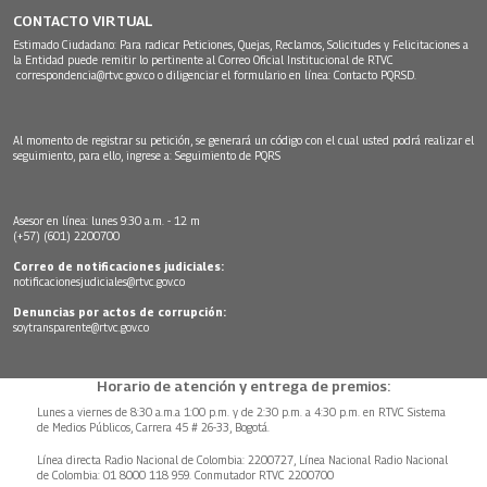
CONTACTO VIRTUAL
Estimado Ciudadano: Para radicar Peticiones, Quejas, Reclamos, Solicitudes y Felicitaciones a
la Entidad puede remitir lo pertinente al Correo Oficial Institucional de RTVC
correspondencia@rtvc.gov.co
o diligenciar el formulario en línea:
Contacto PQRSD.
Al momento de registrar su petición, se generará un código con el cual usted podrá realizar el
seguimiento, para ello, ingrese a:
Seguimiento de PQRS
Asesor en línea: lunes 9:30 a.m. - 12 m
(+57) (601) 2200700
Correo de notificaciones judiciales:
notificacionesjudiciales@rtvc.gov.co
Denuncias por actos de corrupción:
soytransparente@rtvc.gov.co
Horario de atención y entrega de premios:
Lunes a viernes de 8:30 a.m.a 1:00 p.m. y de 2:30 p.m. a 4:30 p.m. en RTVC Sistema
de Medios Públicos, Carrera 45 # 26-33, Bogotá.
Línea directa Radio Nacional de Colombia: 2200727, Línea Nacional Radio Nacional
de Colombia: 01 8000 118 959. Conmutador RTVC 2200700