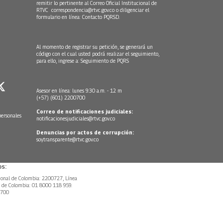
remitir lo pertinente al Correo Oficial Institucional de
RTVC
correspondencia@rtvc.gov.co
o diligenciar el
formulario en línea:
Contacto PQRSD.
Al momento de registrar su petición, se generará un
código con el cual usted podrá realizar el seguimiento,
para ello, ingrese a:
Seguimiento de PQRS
Asesor en línea: lunes 9:30 a.m. - 12 m
(+57) (601) 2200700
Correo de notificaciones judiciales:
personales
notificacionesjudiciales@rtvc.gov.co
Denuncias por actos de corrupción:
soytransparente@rtvc.gov.co
s:
ional de Colombia: 2200727, Línea
l de Colombia: 01 8000 118 959.
0700