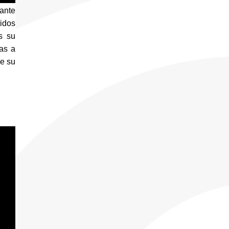
ante 
dos 
 su 
as a 
e su 