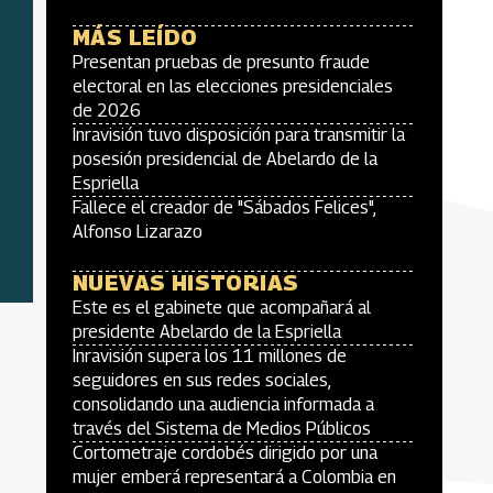
MÁS LEÍDO
Presentan pruebas de presunto fraude
electoral en las elecciones presidenciales
de 2026
Inravisión tuvo disposición para transmitir la
posesión presidencial de Abelardo de la
Espriella
Fallece el creador de "Sábados Felices",
Alfonso Lizarazo
NUEVAS HISTORIAS
Este es el gabinete que acompañará al
presidente Abelardo de la Espriella
Inravisión supera los 11 millones de
seguidores en sus redes sociales,
consolidando una audiencia informada a
través del Sistema de Medios Públicos
Cortometraje cordobés dirigido por una
mujer emberá representará a Colombia en