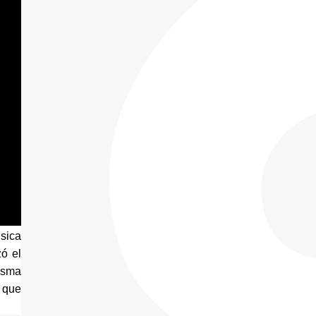
sica 
ó el 
isma 
 que 