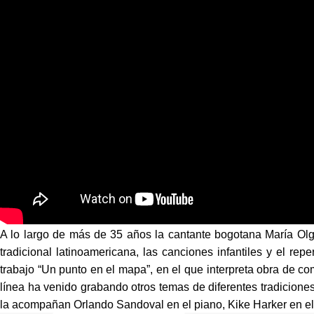
“Paloma morena”, María Olga Piñeros
A lo largo de más de 35 años la cantante bogotana María Olga 
tradicional latinoamericana, las canciones infantiles y el rep
trabajo “Un punto en el mapa”, en el que interpreta obra de c
línea ha venido grabando otros temas de diferentes tradicione
la acompañan Orlando Sandoval en el piano, Kike Harker en el 