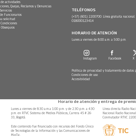
 de actividades
ciones, Quejas, Reclamos y Denuncias
TELÉFONOS
Servicios
 de Funcionarios
(+57) (601) 2200700. Línea gratuita nacional:
su solicitud
018000123414
 Condiciones
 Obsequios
HORARIO DE ATENCIÓN
Lunes a viernes de 8:00 a.m. a 5:00 p.m.
Instagram
Facebook
X
Política de privacidad y tratamiento de datos 
Condiciones de uso
Accesibilidad
Horario de atención y entrega de premio
Lunes a viernes de 8:30 a.m.a 1:00 p.m. y de 2:30 p.m. a 4:30
Línea directa Radio Nac
p.m. en RTVC Sistema de Medios Públicos, Carrera 45 # 26-
Nacional Radio Naciona
33, Bogotá.
Conmutador RTVC 220
Este contenido fue financiado con recursos del Fondo Único
de Tecnologías de la Información y las Comunicaciones de
MinTic.