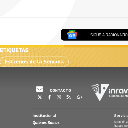
Artículos Player
SIGUE A RADIONACI
ETIQUETAS
Estrenos de la Semana
CONTACTO
Institucional
Servici
Quiénes Somos
Atención a
Trabaja co