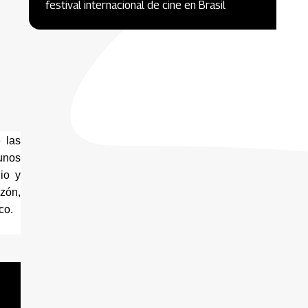
festival internacional de cine en Brasil
las 
nos 
o y 
zón, 
co.