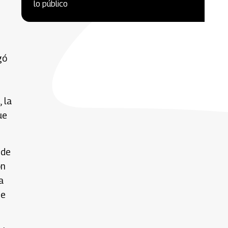
lo público
gó
 la
ue
sde
on
a
de