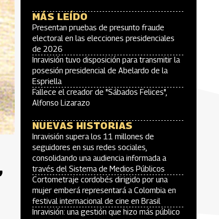
MÁS LEÍDO
Presentan pruebas de presunto fraude
electoral en las elecciones presidenciales
de 2026
Inravisión tuvo disposición para transmitir la
posesión presidencial de Abelardo de la
Espriella
Fallece el creador de "Sábados Felices",
Alfonso Lizarazo
NUEVAS HISTORIAS
Inravisión supera los 11 millones de
seguidores en sus redes sociales,
,
consolidando una audiencia informada a
través del Sistema de Medios Públicos
Cortometraje cordobés dirigido por una
mujer emberá representará a Colombia en
festival internacional de cine en Brasil
Inravisión: una gestión que hizo más público