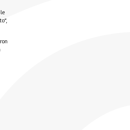
 le
to”,
aron
n