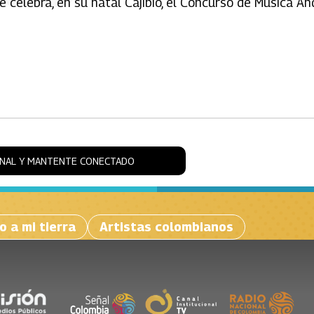
 celebra, en su natal Cajibío, el Concurso de Música An
ONAL Y MANTENTE CONECTADO
 a mi tierra
Artistas colombianos