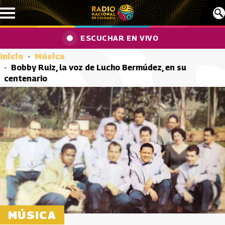
Pasar al contenido principal
ESCUCHAR EN VIVO
Inicio
Música
Bobby Ruiz, la voz de Lucho Bermúdez, en su
centenario
MÚSICA