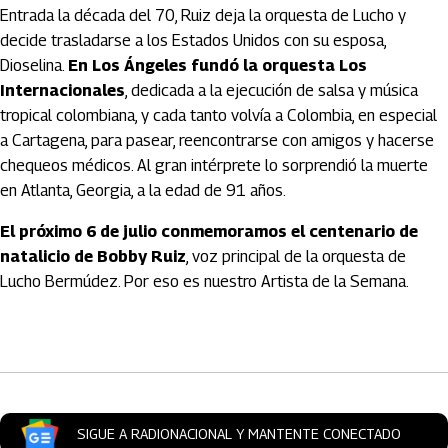
Entrada la década del 70, Ruiz deja la orquesta de Lucho y
decide trasladarse a los Estados Unidos con su esposa,
Dioselina.
En Los Ángeles fundó la orquesta Los
Internacionales
, dedicada a la ejecución de salsa y música
tropical colombiana, y cada tanto volvía a Colombia, en especial
a Cartagena, para pasear, reencontrarse con amigos y hacerse
chequeos médicos. Al gran intérprete lo sorprendió la muerte
en Atlanta, Georgia, a la edad de 91 años.
El próximo 6 de julio conmemoramos el centenario de
natalicio de Bobby Ruiz
, voz principal de la orquesta de
Lucho Bermúdez. Por eso es nuestro Artista de la Semana.
Artículos Player
SIGUE A RADIONACIONAL Y MANTENTE CONECTADO