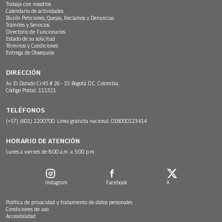
Trabaja con nosotros
Calendario de actividades
Buzón Peticiones, Quejas, Reclamos y Denuncias
Trámites y Servicios
Directorio de Funcionarios
Estado de su solicitud
Términos y Condiciones
Entrega de Obsequios
DIRECCIÓN
Av. El Dorado Cr.45 # 26 - 33 Bogotá D.C. Colombia.
Código Postal: 111321
TELÉFONOS
(+57) (601) 2200700. Línea gratuita nacional: 018000123414
HORARIO DE ATENCIÓN
Lunes a viernes de 8:00 a.m. a 5:00 p.m.
Instagram
Facebook
X
Política de privacidad y tratamiento de datos personales
Condiciones de uso
Accesibilidad