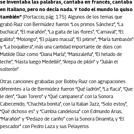
se inventaba las palabras, cantaba en francés, cantaba
en italiano, pero no decía nada. Y todo el mundo lo quiso
también”
(Portaccio, pág. 175). Algunos de los temas que
grabó Ruiz con Bermúdez fueron “Los primos Sánchez”, “La
buchaca”, “El marañón”, “La gaita de las flores”, “Carnaval”, “El
gallito”, “Molongo”, “El pájaro macuá”, “El pitirre”, “María tumbasón”
y “La boquillera”, más una cantidad importante de dúos con
Matilde Díaz como “Diana María”, “Manizaleña”, “El helado de
leche”, “Hasta luego Medellín”, “Arepa de pilón” y “Julián el
solterón”.
Otras canciones grabadas por Bobby Ruiz con agrupaciones
diferentes a la de Bermúdez fueron “Qué ladrón”, “La flaca”, “Que
le den”, “Juan Torero” y “Qué campanera” con la Sonora
Cabecenido; “Chachita bonita”, con la Italian Jazz, “Solo estoy”,
“Qué dichoso es” y “Cumbia candelosa” con Edmundo Arias;
“Marañón” y “Pedazo de cariño” con la Sonora Dinamita, y “El
pescador” con Pedro Laza y sus Pelayeros.