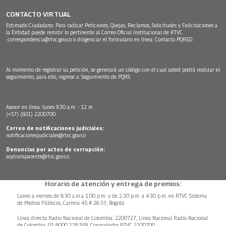
CONTACTO VIRTUAL
Estimado Ciudadano: Para radicar Peticiones, Quejas, Reclamos, Solicitudes y Felicitaciones a
la Entidad puede remitir lo pertinente al Correo Oficial Institucional de RTVC
correspondencia@rtvc.gov.co
o diligenciar el formulario en línea:
Contacto PQRSD.
Al momento de registrar su petición, se generará un código con el cual usted podrá realizar el
seguimiento, para ello, ingrese a:
Seguimiento de PQRS
Asesor en línea: lunes 9:30 a.m. - 12 m
(+57) (601) 2200700
Correo de notificaciones judiciales:
notificacionesjudiciales@rtvc.gov.co
Denuncias por actos de corrupción:
soytransparente@rtvc.gov.co
Horario de atención y entrega de premios:
Lunes a viernes de 8:30 a.m.a 1:00 p.m. y de 2:30 p.m. a 4:30 p.m. en RTVC Sistema
de Medios Públicos, Carrera 45 # 26-33, Bogotá.
Línea directa Radio Nacional de Colombia: 2200727, Línea Nacional Radio Nacional
de Colombia: 01 8000 118 959. Conmutador RTVC 2200700