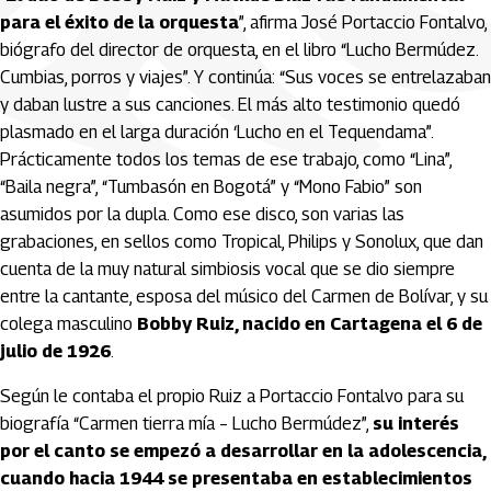
para el éxito de la orquesta
”, afirma José Portaccio Fontalvo,
biógrafo del director de orquesta, en el libro “Lucho Bermúdez.
Cumbias, porros y viajes”. Y continúa: “Sus voces se entrelazaban
y daban lustre a sus canciones. El más alto testimonio quedó
plasmado en el larga duración ‘Lucho en el Tequendama”.
Prácticamente todos los temas de ese trabajo, como “Lina”,
“Baila negra”, “Tumbasón en Bogotá” y “Mono Fabio” son
asumidos por la dupla. Como ese disco, son varias las
grabaciones, en sellos como Tropical, Philips y Sonolux, que dan
cuenta de la muy natural simbiosis vocal que se dio siempre
entre la cantante, esposa del músico del Carmen de Bolívar, y su
colega masculino
Bobby Ruiz, nacido en Cartagena el 6 de
julio de 1926
.
Según le contaba el propio Ruiz a Portaccio Fontalvo para su
biografía “Carmen tierra mía – Lucho Bermúdez”,
su interés
por el canto se empezó a desarrollar en la adolescencia,
cuando hacia 1944 se presentaba en establecimientos