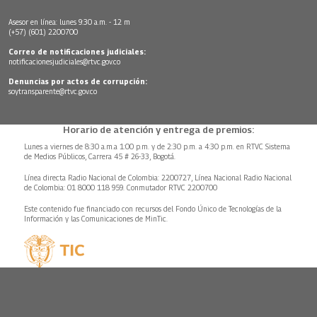
Asesor en línea: lunes 9:30 a.m. - 12 m
(+57) (601) 2200700
Correo de notificaciones judiciales:
notificacionesjudiciales@rtvc.gov.co
Denuncias por actos de corrupción:
soytransparente@rtvc.gov.co
Horario de atención y entrega de premios:
Lunes a viernes de 8:30 a.m.a 1:00 p.m. y de 2:30 p.m. a 4:30 p.m. en RTVC Sistema
de Medios Públicos, Carrera 45 # 26-33, Bogotá.
Línea directa Radio Nacional de Colombia: 2200727, Línea Nacional Radio Nacional
de Colombia: 01 8000 118 959. Conmutador RTVC 2200700
Este contenido fue financiado con recursos del Fondo Único de Tecnologías de la
Información y las Comunicaciones de MinTic.