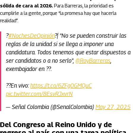
sólida de cara al 2026.
Para Barreras, la prioridad es
cumplirle a la gente, porque “la promesa hay que hacerla
realidad”.
?️
#NochesDeOpinión
?️| "No se pueden construir las
reglas de la unidad si se llega a imponer una
candidatura. Todos tenemos que estar dispuestos a
ser candidatos o a no serlo",
@RoyBarreras
,
exembajador en ??.
??En vivo:
https://t.co/6ZFg0GMQuC
pic.twitter.com/8EsvRJxvrN
— Señal Colombia (@SenalColombia)
May 27, 2025
Del Congreso al Reino Unido y de
regreso al país con una tarea política