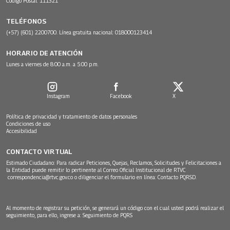
Código Postal: 111321
TELÉFONOS
(+57) (601) 2200700. Línea gratuita nacional: 018000123414
HORARIO DE ATENCIÓN
Lunes a viernes de 8:00 a.m. a 5:00 p.m.
Instagram
Facebook
X
Política de privacidad y tratamiento de datos personales
Condiciones de uso
Accesibilidad
CONTACTO VIRTUAL
Estimado Ciudadano: Para radicar Peticiones, Quejas, Reclamos, Solicitudes y Felicitaciones a
la Entidad puede remitir lo pertinente al Correo Oficial Institucional de RTVC
correspondencia@rtvc.gov.co
o diligenciar el formulario en línea:
Contacto PQRSD.
Al momento de registrar su petición, se generará un código con el cual usted podrá realizar el
seguimiento, para ello, ingrese a:
Seguimiento de PQRS