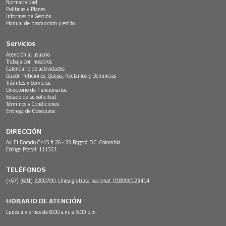
Normatividad
Políticas y Planes
Informes de Gestión
Manual de producción y estilo
Servicios
Atención al usuario
Trabaja con nosotros
Calendario de actividades
Buzón Peticiones, Quejas, Reclamos y Denuncias
Trámites y Servicios
Directorio de Funcionarios
Estado de su solicitud
Términos y Condiciones
Entrega de Obsequios
DIRECCIÓN
Av. El Dorado Cr.45 # 26 - 33 Bogotá D.C. Colombia.
Código Postal: 111321
TELÉFONOS
(+57) (601) 2200700. Línea gratuita nacional: 018000123414
HORARIO DE ATENCIÓN
Lunes a viernes de 8:00 a.m. a 5:00 p.m.