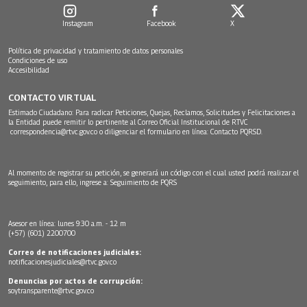
Instagram
Facebook
X
Política de privacidad y tratamiento de datos personales
Condiciones de uso
Accesibilidad
CONTACTO VIRTUAL
Estimado Ciudadano: Para radicar Peticiones, Quejas, Reclamos, Solicitudes y Felicitaciones a
la Entidad puede remitir lo pertinente al Correo Oficial Institucional de RTVC
correspondencia@rtvc.gov.co
o diligenciar el formulario en línea:
Contacto PQRSD.
Al momento de registrar su petición, se generará un código con el cual usted podrá realizar el
seguimiento, para ello, ingrese a:
Seguimiento de PQRS
Asesor en línea: lunes 9:30 a.m. - 12 m
(+57) (601) 2200700
Correo de notificaciones judiciales:
notificacionesjudiciales@rtvc.gov.co
Denuncias por actos de corrupción:
soytransparente@rtvc.gov.co