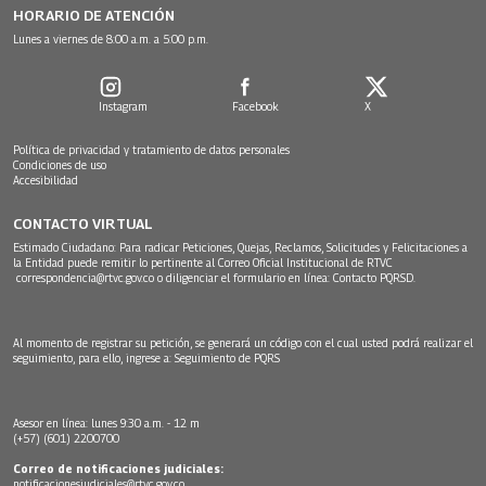
HORARIO DE ATENCIÓN
Lunes a viernes de 8:00 a.m. a 5:00 p.m.
Instagram
Facebook
X
Política de privacidad y tratamiento de datos personales
Condiciones de uso
Accesibilidad
CONTACTO VIRTUAL
Estimado Ciudadano: Para radicar Peticiones, Quejas, Reclamos, Solicitudes y Felicitaciones a
la Entidad puede remitir lo pertinente al Correo Oficial Institucional de RTVC
correspondencia@rtvc.gov.co
o diligenciar el formulario en línea:
Contacto PQRSD.
Al momento de registrar su petición, se generará un código con el cual usted podrá realizar el
seguimiento, para ello, ingrese a:
Seguimiento de PQRS
Asesor en línea: lunes 9:30 a.m. - 12 m
(+57) (601) 2200700
Correo de notificaciones judiciales:
notificacionesjudiciales@rtvc.gov.co