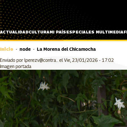
Pasar al contenido principal
ACTUALIDAD
CULTURA
MI PAÍS
ESPECIALES MULTIMEDIA
F
Inicio
node
La Morena del Chicamocha
Enviado por
lperezv@contra…
el
Vie, 23/01/2026 - 17:02
Imagen portada