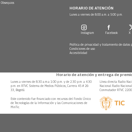
 Obsequios
HORARIO DE ATENCIÓN
Lunes a viernes de 8:00 a.m. a 5:00 p.m.
Instagram
Facebook
X
Política de privacidad y tratamiento de datos 
Condiciones de uso
Accesibilidad
Horario de atención y entrega de premio
Lunes a viernes de 8:30 a.m.a 1:00 p.m. y de 2:30 p.m. a 4:30
Línea directa Radio Nac
p.m. en RTVC Sistema de Medios Públicos, Carrera 45 # 26-
Nacional Radio Naciona
33, Bogotá.
Conmutador RTVC 220
Este contenido fue financiado con recursos del Fondo Único
de Tecnologías de la Información y las Comunicaciones de
MinTic.