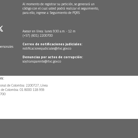
Al momento de registrar su petición, se generará un
código con el cual usted podrá realizar el seguimiento,
para ello, ingrese a:
Seguimiento de PQRS
Asesor en línea: lunes 9:30 a.m. - 12 m
(+57) (601) 2200700
Correo de notificaciones judiciales:
personales
notificacionesjudiciales@rtvc.gov.co
Denuncias por actos de corrupción:
soytransparente@rtvc.gov.co
s:
ional de Colombia: 2200727, Línea
l de Colombia: 01 8000 118 959.
0700