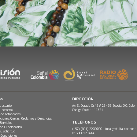
os
DIRECCIÓN
l usuario
Av. El Dorado Cr.45 # 26 - 33 Bogotá D.C. Colom
n nosotros
Código Postal: 111321
 de actividades
ciones, Quejas, Reclamos y Denuncias
TELÉFONOS
Servicios
 de Funcionarios
(+57) (601) 2200700. Línea gratuita nacional:
su solicitud
018000123414
 Condiciones