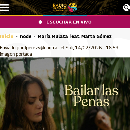
Pasar al contenido principal
ESCUCHAR EN VIVO
Inicio
node
María Mulata feat. Marta Gómez
Enviado por
lperezv@contra…
el
Sáb, 14/02/2026 - 16:59
Imagen portada