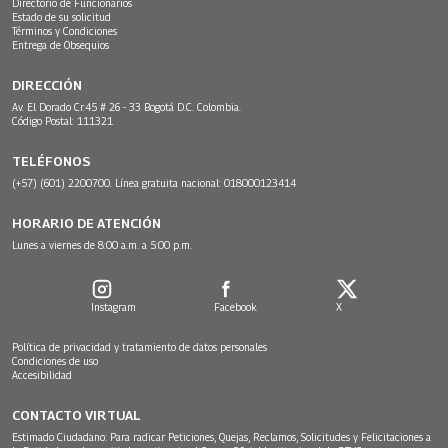
Directorio de Funcionarios
Estado de su solicitud
Términos y Condiciones
Entrega de Obsequios
DIRECCIÓN
Av. El Dorado Cr.45 # 26 - 33 Bogotá D.C. Colombia.
Código Postal: 111321
TELÉFONOS
(+57) (601) 2200700. Línea gratuita nacional: 018000123414
HORARIO DE ATENCIÓN
Lunes a viernes de 8:00 a.m. a 5:00 p.m.
Instagram
Facebook
X
Política de privacidad y tratamiento de datos personales
Condiciones de uso
Accesibilidad
CONTACTO VIRTUAL
Estimado Ciudadano: Para radicar Peticiones, Quejas, Reclamos, Solicitudes y Felicitaciones a