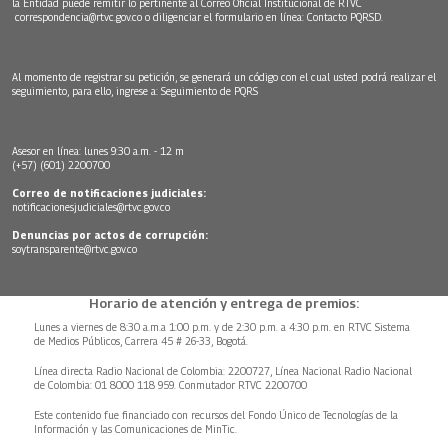
la Entidad puede remitir lo pertinente al Correo Oficial Institucional de RTVC
correspondencia@rtvc.gov.co
o diligenciar el formulario en línea:
Contacto PQRSD.
Al momento de registrar su petición, se generará un código con el cual usted podrá realizar el
seguimiento, para ello, ingrese a:
Seguimiento de PQRS
Asesor en línea: lunes 9:30 a.m. - 12 m
(+57) (601) 2200700
Correo de notificaciones judiciales:
notificacionesjudiciales@rtvc.gov.co
Denuncias por actos de corrupción:
soytransparente@rtvc.gov.co
Horario de atención y entrega de premios:
Lunes a viernes de 8:30 a.m.a 1:00 p.m. y de 2:30 p.m. a 4:30 p.m. en RTVC Sistema
de Medios Públicos, Carrera 45 # 26-33, Bogotá.
Línea directa Radio Nacional de Colombia: 2200727, Línea Nacional Radio Nacional
de Colombia: 01 8000 118 959. Conmutador RTVC 2200700
Este contenido fue financiado con recursos del Fondo Único de Tecnologías de la
Información y las Comunicaciones de MinTic.