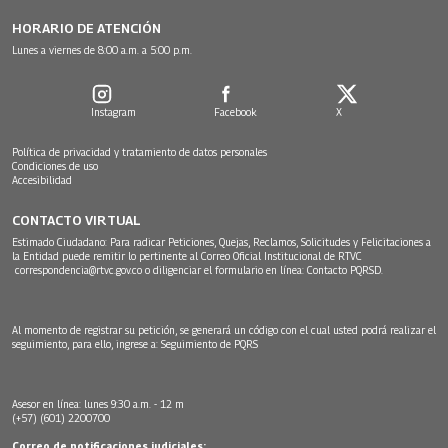
HORARIO DE ATENCIÓN
Lunes a viernes de 8:00 a.m. a 5:00 p.m.
Instagram
Facebook
X
Política de privacidad y tratamiento de datos personales
Condiciones de uso
Accesibilidad
CONTACTO VIRTUAL
Estimado Ciudadano: Para radicar Peticiones, Quejas, Reclamos, Solicitudes y Felicitaciones a
la Entidad puede remitir lo pertinente al Correo Oficial Institucional de RTVC
correspondencia@rtvc.gov.co
o diligenciar el formulario en línea:
Contacto PQRSD.
Al momento de registrar su petición, se generará un código con el cual usted podrá realizar el
seguimiento, para ello, ingrese a:
Seguimiento de PQRS
Asesor en línea: lunes 9:30 a.m. - 12 m
(+57) (601) 2200700
Correo de notificaciones judiciales: