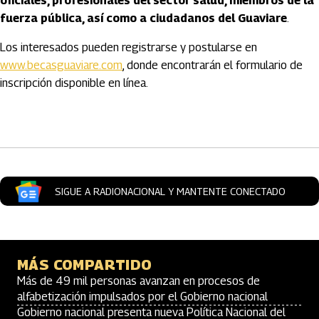
oficiales, profesionales del sector salud, miembros de la
fuerza pública, así como a ciudadanos del Guaviare
.
Los interesados pueden registrarse y postularse en
www.becasguaviare.com
, donde encontrarán el formulario de
inscripción disponible en línea.
Artículos Player
SIGUE A RADIONACIONAL Y MANTENTE CONECTADO
MÁS COMPARTIDO
Más de 49 mil personas avanzan en procesos de
alfabetización impulsados por el Gobierno nacional
Gobierno nacional presenta nueva Política Nacional del