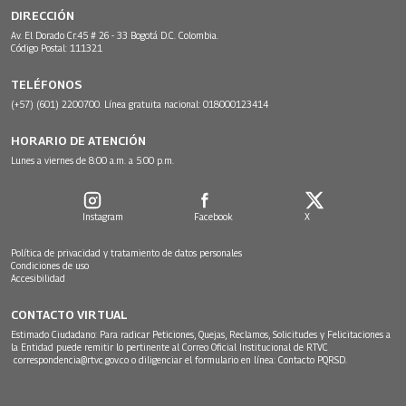
DIRECCIÓN
Av. El Dorado Cr.45 # 26 - 33 Bogotá D.C. Colombia.
Código Postal: 111321
TELÉFONOS
(+57) (601) 2200700. Línea gratuita nacional: 018000123414
HORARIO DE ATENCIÓN
Lunes a viernes de 8:00 a.m. a 5:00 p.m.
Instagram
Facebook
X
Política de privacidad y tratamiento de datos personales
Condiciones de uso
Accesibilidad
CONTACTO VIRTUAL
Estimado Ciudadano: Para radicar Peticiones, Quejas, Reclamos, Solicitudes y Felicitaciones a
la Entidad puede remitir lo pertinente al Correo Oficial Institucional de RTVC
correspondencia@rtvc.gov.co
o diligenciar el formulario en línea:
Contacto PQRSD.