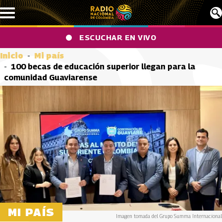
Pasar al contenido principal
ESCUCHAR EN VIVO
Inicio
Mi país
100 becas de educación superior llegan para la
comunidad Guaviarense
MI PAÍS
Imagen tomada del Grupo Summa Internacional