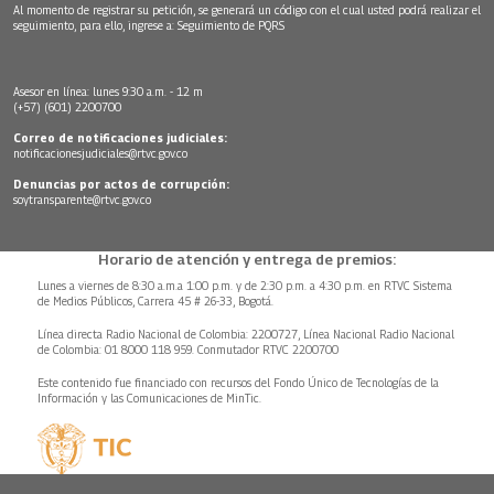
Al momento de registrar su petición, se generará un código con el cual usted podrá realizar el
seguimiento, para ello, ingrese a:
Seguimiento de PQRS
Asesor en línea: lunes 9:30 a.m. - 12 m
(+57) (601) 2200700
Correo de notificaciones judiciales:
notificacionesjudiciales@rtvc.gov.co
Denuncias por actos de corrupción:
soytransparente@rtvc.gov.co
Horario de atención y entrega de premios:
Lunes a viernes de 8:30 a.m.a 1:00 p.m. y de 2:30 p.m. a 4:30 p.m. en RTVC Sistema
de Medios Públicos, Carrera 45 # 26-33, Bogotá.
Línea directa Radio Nacional de Colombia: 2200727, Línea Nacional Radio Nacional
de Colombia: 01 8000 118 959. Conmutador RTVC 2200700
Este contenido fue financiado con recursos del Fondo Único de Tecnologías de la
Información y las Comunicaciones de MinTic.