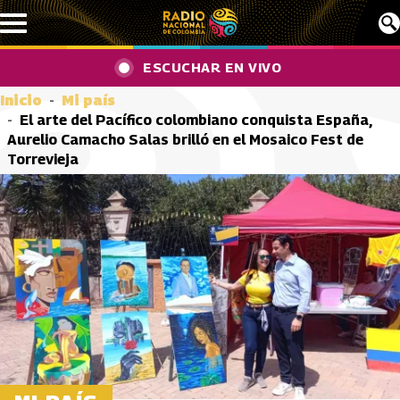
Pasar al contenido principal
ESCUCHAR EN VIVO
Inicio
Mi país
El arte del Pacífico colombiano conquista España,
Aurelio Camacho Salas brilló en el Mosaico Fest de
Torrevieja