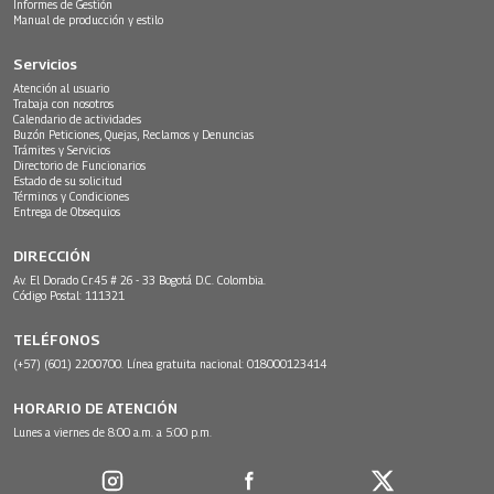
Informes de Gestión
Manual de producción y estilo
Servicios
Atención al usuario
Trabaja con nosotros
Calendario de actividades
Buzón Peticiones, Quejas, Reclamos y Denuncias
Trámites y Servicios
Directorio de Funcionarios
Estado de su solicitud
Términos y Condiciones
Entrega de Obsequios
DIRECCIÓN
Av. El Dorado Cr.45 # 26 - 33 Bogotá D.C. Colombia.
Código Postal: 111321
TELÉFONOS
(+57) (601) 2200700. Línea gratuita nacional: 018000123414
HORARIO DE ATENCIÓN
Lunes a viernes de 8:00 a.m. a 5:00 p.m.