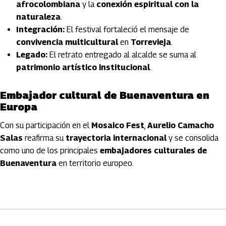
afrocolombiana
y la
conexión espiritual con la
naturaleza
.
Integración:
El festival fortaleció el mensaje de
convivencia multicultural
en
Torrevieja
.
Legado:
El retrato entregado al alcalde se suma al
patrimonio artístico institucional
.
Embajador cultural de Buenaventura en
Europa
Con su participación en el
Mosaico Fest
,
Aurelio Camacho
Salas
reafirma su
trayectoria internacional
y se consolida
como uno de los principales
embajadores culturales de
Buenaventura
en territorio europeo.
Artículos Player