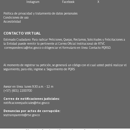
Instagram
Facebook
X
Política de privacidad y tratamiento de datos personales
Condiciones de uso
Accesibilidad
CONTACTO VIRTUAL
Estimado Ciudadano: Para radicar Peticiones, Quejas, Reclamos, Solicitudes y Felicitaciones a
la Entidad puede remitir lo pertinente al Correo Oficial Institucional de RTVC
correspondencia@rtvc.gov.co
o diligenciar el formulario en línea:
Contacto PQRSD.
Al momento de registrar su petición, se generará un código con el cual usted podrá realizar el
seguimiento, para ello, ingrese a:
Seguimiento de PQRS
Asesor en línea: lunes 9:30 a.m. - 12 m
(+57) (601) 2200700
Correo de notificaciones judiciales:
notificacionesjudiciales@rtvc.gov.co
Denuncias por actos de corrupción:
soytransparente@rtvc.gov.co