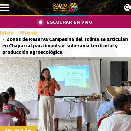
Pasar al contenido principal
ESCUCHAR EN VIVO
Inicio
Mi país
Zonas de Reserva Campesina del Tolima se articulan
en Chaparral para impulsar soberanía territorial y
producción agroecológica