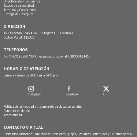
Directorio de Funcionarios
Estado de su solicitud
Términos y Condiciones
Entrega de Obsequios
DIRECCIÓN
Av. El Dorado Cr.45 # 26 - 33 Bogotá D.C. Colombia.
Código Postal: 111321
TELÉFONOS
(+57) (601) 2200700. Línea gratuita nacional: 018000123414
HORARIO DE ATENCIÓN
Lunes a viernes de 8:00 a.m. a 5:00 p.m.
Instagram
Facebook
X
Política de privacidad y tratamiento de datos personales
Condiciones de uso
Accesibilidad
CONTACTO VIRTUAL
Estimado Ciudadano: Para radicar Peticiones, Quejas, Reclamos, Solicitudes y Felicitaciones a