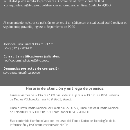
la Entidad puede remitir lo pertinente al Correo Oficial Institucional de RTVC
correspondencia@rtvc.gov.co
o diligenciar el formulario en línea:
Contacto PQRSD.
Al momento de registrar su petición, se generará un código con el cual usted podrá realizar el
seguimiento, para ello, ingrese a:
Seguimiento de PQRS
Asesor en línea: lunes 9:30 a.m. - 12 m
(+57) (601) 2200700
Correo de notificaciones judiciales:
notificacionesjudiciales@rtvc.gov.co
Denuncias por actos de corrupción:
soytransparente@rtvc.gov.co
Horario de atención y entrega de premios:
Lunes a viernes de 8:30 a.m.a 1:00 p.m. y de 2:30 p.m. a 4:30 p.m. en RTVC Sistema
de Medios Públicos, Carrera 45 # 26-33, Bogotá.
Línea directa Radio Nacional de Colombia: 2200727, Línea Nacional Radio Nacional
de Colombia: 01 8000 118 959. Conmutador RTVC 2200700
Este contenido fue financiado con recursos del Fondo Único de Tecnologías de la
Información y las Comunicaciones de MinTic.