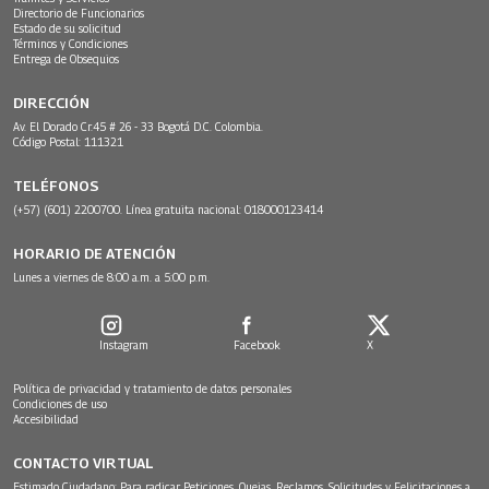
Directorio de Funcionarios
Estado de su solicitud
Términos y Condiciones
Entrega de Obsequios
DIRECCIÓN
Av. El Dorado Cr.45 # 26 - 33 Bogotá D.C. Colombia.
Código Postal: 111321
TELÉFONOS
(+57) (601) 2200700. Línea gratuita nacional: 018000123414
HORARIO DE ATENCIÓN
Lunes a viernes de 8:00 a.m. a 5:00 p.m.
Instagram
Facebook
X
Política de privacidad y tratamiento de datos personales
Condiciones de uso
Accesibilidad
CONTACTO VIRTUAL
Estimado Ciudadano: Para radicar Peticiones, Quejas, Reclamos, Solicitudes y Felicitaciones a