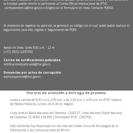
la Entidad puede remitir lo pertinente al Correo Oficial Institucional de RTVC
correspondencia@rtvc.gov.co
o diligenciar el formulario en línea:
Contacto PQRSD.
Al momento de registrar su petición, se generará un código con el cual usted podrá realizar el
seguimiento, para ello, ingrese a:
Seguimiento de PQRS
Asesor en línea: lunes 9:30 a.m. - 12 m
(+57) (601) 2200700
Correo de notificaciones judiciales:
notificacionesjudiciales@rtvc.gov.co
Denuncias por actos de corrupción:
soytransparente@rtvc.gov.co
Horario de atención y entrega de premios:
Lunes a viernes de 8:30 a.m.a 1:00 p.m. y de 2:30 p.m. a 4:30 p.m. en RTVC Sistema
de Medios Públicos, Carrera 45 # 26-33, Bogotá.
Línea directa Radio Nacional de Colombia: 2200727, Línea Nacional Radio Nacional
de Colombia: 01 8000 118 959. Conmutador RTVC 2200700
Este contenido fue financiado con recursos del Fondo Único de Tecnologías de la
Información y las Comunicaciones de MinTic.