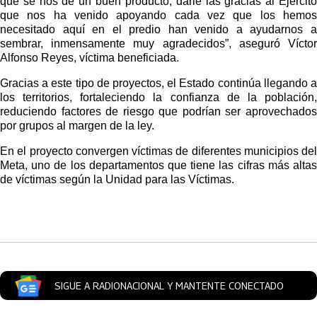
que se nos de un buen producto, darle las gracias al Ejército 
que nos ha venido apoyando cada vez que los hemos 
necesitado aquí en el predio han venido a ayudarnos a 
sembrar, inmensamente muy agradecidos”, aseguró Víctor 
Alfonso Reyes, víctima beneficiada.
Gracias a este tipo de proyectos, el Estado continúa llegando a 
los territorios, fortaleciendo la confianza de la población, 
reduciendo factores de riesgo que podrían ser aprovechados 
por grupos al margen de la ley.
En el proyecto convergen víctimas de diferentes municipios del 
Meta, uno de los departamentos que tiene las cifras más altas 
de víctimas según la Unidad para las Víctimas.
Artículos Player
SIGUE A RADIONACIONAL Y MANTENTE CONECTADO