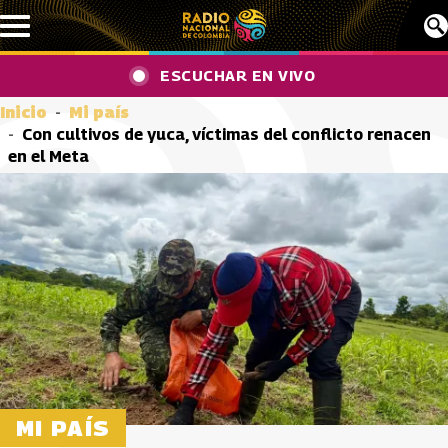
Pasar al contenido principal
ESCUCHAR EN VIVO
Inicio
Mi país
Con cultivos de yuca, víctimas del conflicto renacen
en el Meta
MI PAÍS