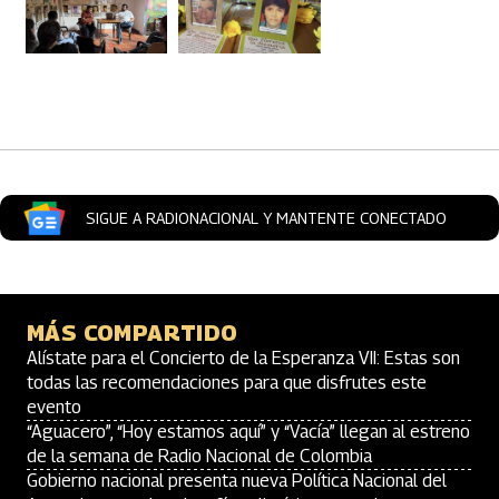
Artículos Player
SIGUE A RADIONACIONAL Y MANTENTE CONECTADO
MÁS COMPARTIDO
Alístate para el Concierto de la Esperanza VII: Estas son
todas las recomendaciones para que disfrutes este
evento
“Aguacero”, “Hoy estamos aquí” y “Vacía” llegan al estreno
de la semana de Radio Nacional de Colombia
Gobierno nacional presenta nueva Política Nacional del