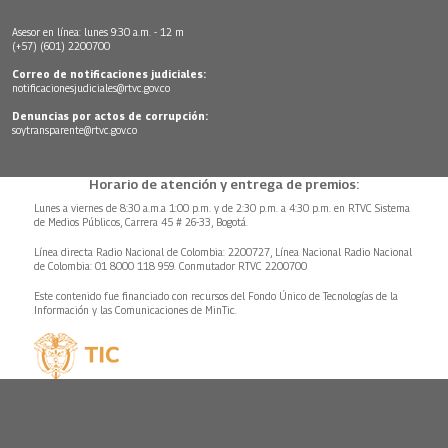
Asesor en línea: lunes 9:30 a.m. - 12 m
(+57) (601) 2200700
Correo de notificaciones judiciales:
notificacionesjudiciales@rtvc.gov.co
Denuncias por actos de corrupción:
soytransparente@rtvc.gov.co
Horario de atención y entrega de premios:
Lunes a viernes de 8:30 a.m.a 1:00 p.m. y de 2:30 p.m. a 4:30 p.m. en RTVC Sistema
de Medios Públicos, Carrera 45 # 26-33, Bogotá.
Línea directa Radio Nacional de Colombia: 2200727, Línea Nacional Radio Nacional
de Colombia: 01 8000 118 959. Conmutador RTVC 2200700
Este contenido fue financiado con recursos del Fondo Único de Tecnologías de la
Información y las Comunicaciones de MinTic.