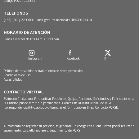
Código Postal: 111321
TELÉFONOS
(+57) (601) 2200700. Línea gratuita nacional: 018000123414
HORARIO DE ATENCIÓN
Lunes a viernes de 8:00 a.m. a 5:00 p.m.
Instagram
Facebook
X
Política de privacidad y tratamiento de datos personales
Condiciones de uso
Accesibilidad
CONTACTO VIRTUAL
Estimado Ciudadano: Para radicar Peticiones, Quejas, Reclamos, Solicitudes y Felicitaciones a
la Entidad puede remitir lo pertinente al Correo Oficial Institucional de RTVC
correspondencia@rtvc.gov.co
o diligenciar el formulario en línea:
Contacto PQRSD.
Al momento de registrar su petición, se generará un código con el cual usted podrá realizar el
seguimiento, para ello, ingrese a:
Seguimiento de PQRS