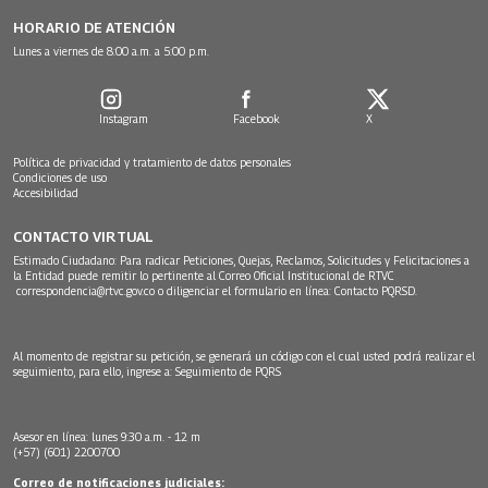
HORARIO DE ATENCIÓN
Lunes a viernes de 8:00 a.m. a 5:00 p.m.
Instagram
Facebook
X
Política de privacidad y tratamiento de datos personales
Condiciones de uso
Accesibilidad
CONTACTO VIRTUAL
Estimado Ciudadano: Para radicar Peticiones, Quejas, Reclamos, Solicitudes y Felicitaciones a
la Entidad puede remitir lo pertinente al Correo Oficial Institucional de RTVC
correspondencia@rtvc.gov.co
o diligenciar el formulario en línea:
Contacto PQRSD.
Al momento de registrar su petición, se generará un código con el cual usted podrá realizar el
seguimiento, para ello, ingrese a:
Seguimiento de PQRS
Asesor en línea: lunes 9:30 a.m. - 12 m
(+57) (601) 2200700
Correo de notificaciones judiciales: