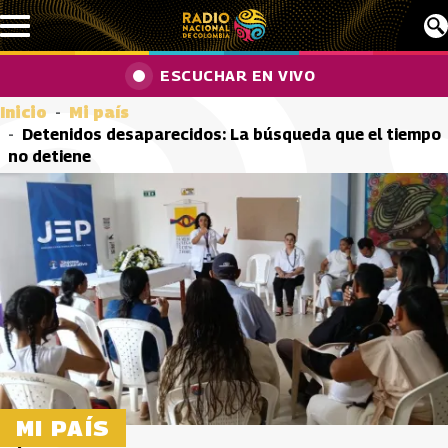
Pasar al contenido principal
ESCUCHAR EN VIVO
Inicio
Mi país
Detenidos desaparecidos: La búsqueda que el tiempo
no detiene
MI PAÍS