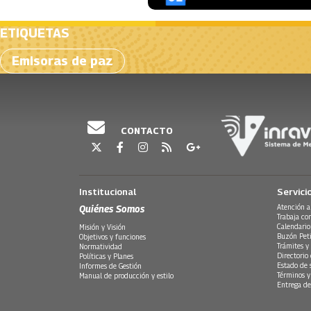
ETIQUETAS
Emisoras de paz
CONTACTO
Institucional
Servici
Quiénes Somos
Atención a
Trabaja co
Calendario
Misión y Visión
Buzón Peti
Objetivos y funciones
Trámites y 
Normatividad
Directorio
Políticas y Planes
Estado de 
Informes de Gestión
Términos y
Manual de producción y estilo
Entrega de