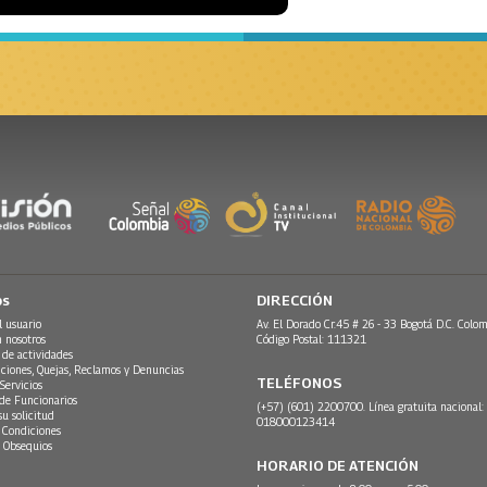
os
DIRECCIÓN
l usuario
Av. El Dorado Cr.45 # 26 - 33 Bogotá D.C. Colom
n nosotros
Código Postal: 111321
 de actividades
ciones, Quejas, Reclamos y Denuncias
TELÉFONOS
Servicios
 de Funcionarios
(+57) (601) 2200700. Línea gratuita nacional:
su solicitud
018000123414
 Condiciones
 Obsequios
HORARIO DE ATENCIÓN