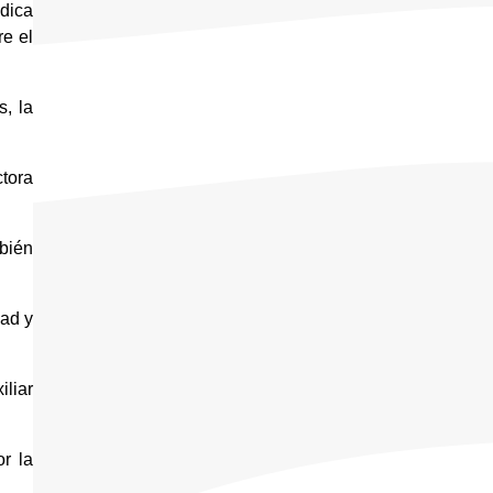
dica 
e el 
, la 
tora 
ién 
ad y 
liar 
 la 