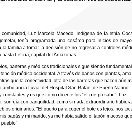
u comunidad, Luz Marcela Macedo, indígena de la etnia Coca
melar, tenía programada una cesárea para inicios de mayo; 
la familia a tomar la decisión de no regresar a controles médi
 hasta Leticia, capital del Amazonas.
elos, parteras y médicos tradicionales sigue siendo fundamental 
atención médica occidental. A través de baños con plantas, amar
tras que la conectividad, otra de las barreras que hacen aún m
la ambulancia fluvial del Hospital San Rafael de Puerto Nariño.
constantes y es que como dicen ellos "el cuerpo sabe". Luz 
sonreía con tranquilidad, como si nada extraordinario hubiera 
os originarios. "El puerto para coger el bote es lejos, nos toca
s papás y mi marido, ya me había salido el tapón mucoso que
 pueblo".