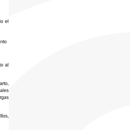
o el 
nto 
 al 
rto, 
ales 
gas 
íos, 