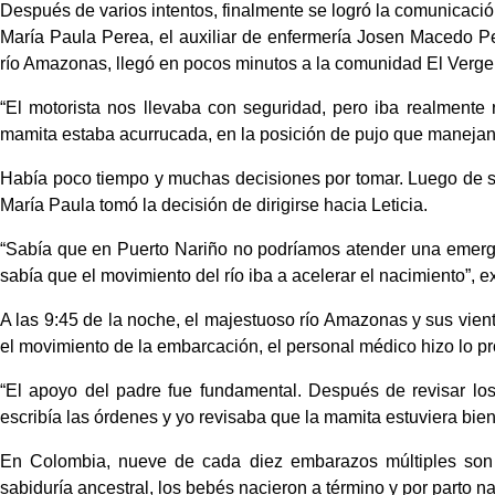
Después de varios intentos, finalmente se logró la comunicació
María Paula Perea, el auxiliar de enfermería Josen Macedo Per
río Amazonas, llegó en pocos minutos a la comunidad El Vergel
“El motorista nos llevaba con seguridad, pero iba realmente
mamita estaba acurrucada, en la posición de pujo que manejan 
Había poco tiempo y muchas decisiones por tomar. Luego de subir
María Paula tomó la decisión de dirigirse hacia Leticia.
“Sabía que en Puerto Nariño no podríamos atender una emerge
sabía que el movimiento del río iba a acelerar el nacimiento”, ex
A las 9:45 de la noche, el majestuoso río Amazonas y sus vient
el movimiento de la embarcación, el personal médico hizo lo pr
“El apoyo del padre fue fundamental. Después de revisar los 
escribía las órdenes y yo revisaba que la mamita estuviera bien”
En Colombia, nueve de cada diez embarazos múltiples son p
sabiduría ancestral, los bebés nacieron a término y por parto na