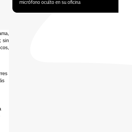
micrófono oculto en su oficina
ma, 
sin 
cos, 
res 
ás 
 
 