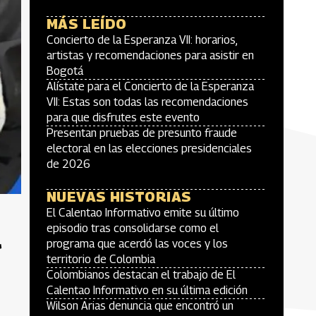
MÁS LEÍDO
Concierto de la Esperanza VII: horarios,
artistas y recomendaciones para asistir en
Bogotá
Alístate para el Concierto de la Esperanza
VII: Estas son todas las recomendaciones
para que disfrutes este evento
Presentan pruebas de presunto fraude
electoral en las elecciones presidenciales
de 2026
NUEVAS HISTORIAS
El Calentao Informativo emite su último
l
episodio tras consolidarse como el
programa que acerdó las voces y los
territorio de Colombia
Colombianos destacan el trabajo de El
Calentao Informativo en su última edición
Wilson Arias denuncia que encontró un