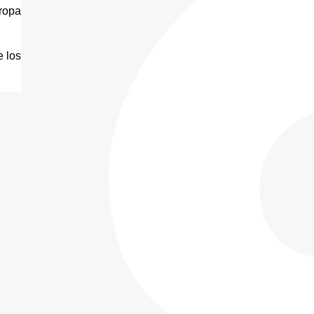
ropa 
 los 